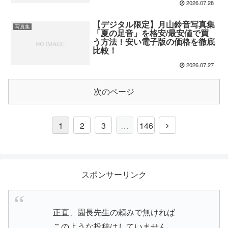
2026.07.28
【デジタル限定】月山鈴音写真集
写真集
「夏の足音」を格安/最安値で買
う方法！安い電子版の価格を徹底
比較！
2026.07.27
次のページ
1
2
3
…
146
スポンサーリンク
正直、園長先生の頼みで無ければ
このような投稿はしていません。