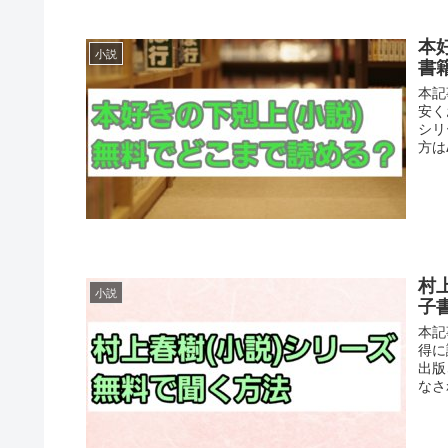
本
小説
書
本記
安く
シリ
方は
村
小説
子
本記
得に
出版
なさ