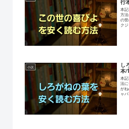
行
本記
方法
の世
クジ
し
小説
本
本記
法に
がね
ャパ