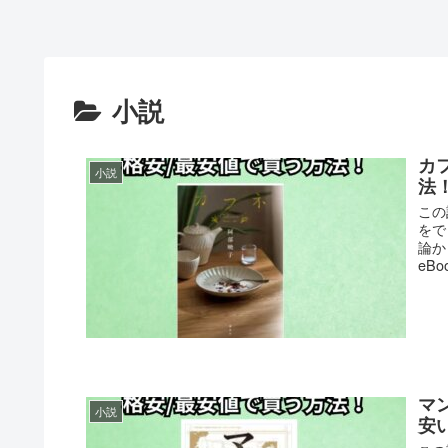
小説
カ
小説
法
この
をで
論か
eB
マ
小説
安