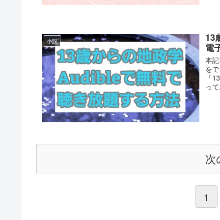
1
小説
電
本記
をで
「1
って
次
1