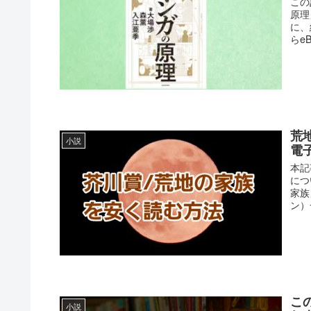
この
原理
に、
らeB
荒
小説
電
本記
につ
家族
ン）
こ
小説