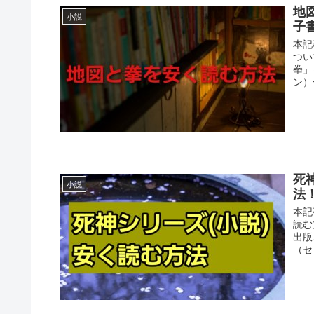
地
小説
子
本記
つい
拳」
ン）
死
小説
法
本記
読む
出版
（セ