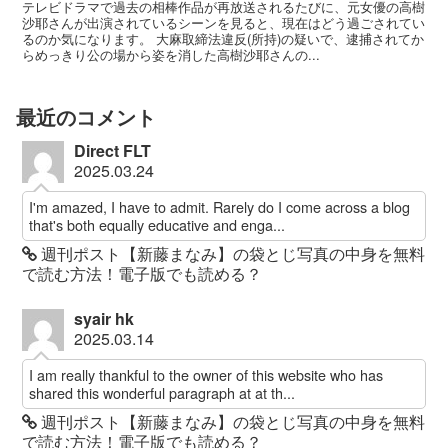
テレビドラマで過去の相棒作品が再放送されるたびに、元女優の高樹
沙耶さんが出演されているシーンを見ると、現在はどう過ごされてい
るのか気になります。 大麻取締法違反(所持)の疑いで、逮捕されてか
らめっきり公の場から姿を消した高樹沙耶さんの...
最近のコメント
Direct FLT
2025.03.24
I'm amazed, I have to admit. Rarely do I come across a blog
that's both equally educative and enga...
週刊ポスト【新藤まなみ】の袋とじ写真の中身を無料
で読む方法！電子版でも読める？
syair hk
2025.03.14
I am really thankful to the owner of this website who has
shared this wonderful paragraph at at th...
週刊ポスト【新藤まなみ】の袋とじ写真の中身を無料
で読む方法！電子版でも読める？