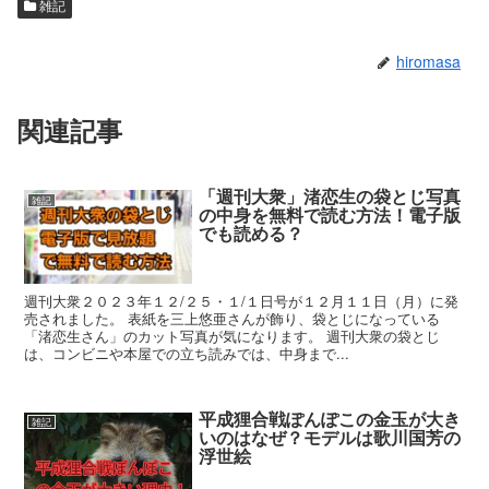
雑記
hiromasa
関連記事
「週刊大衆」渚恋生の袋とじ写真
雑記
の中身を無料で読む方法！電子版
でも読める？
週刊大衆２０２３年１２/２５・１/１日号が１２月１１日（月）に発
売されました。 表紙を三上悠亜さんが飾り、袋とじになっている
「渚恋生さん」のカット写真が気になります。 週刊大衆の袋とじ
は、コンビニや本屋での立ち読みでは、中身まで...
平成狸合戦ぽんぽこの金玉が大き
雑記
いのはなぜ？モデルは歌川国芳の
浮世絵