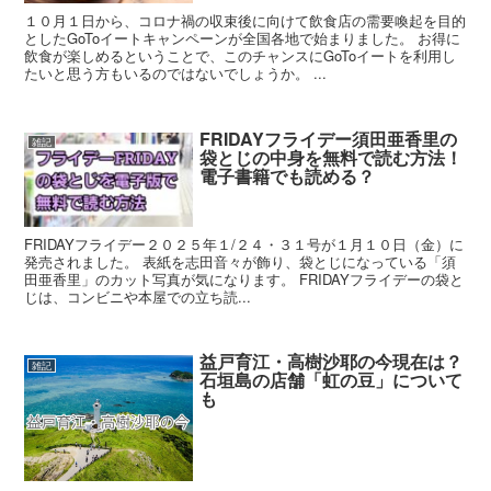
１０月１日から、コロナ禍の収束後に向けて飲食店の需要喚起を目的
としたGoToイートキャンペーンが全国各地で始まりました。 お得に
飲食が楽しめるということで、このチャンスにGoToイートを利用し
たいと思う方もいるのではないでしょうか。 ...
FRIDAYフライデー須田亜香里の
雑記
袋とじの中身を無料で読む方法！
電子書籍でも読める？
FRIDAYフライデー２０２５年１/２４・３１号が１月１０日（金）に
発売されました。 表紙を志田音々が飾り、袋とじになっている「須
田亜香里」のカット写真が気になります。 FRIDAYフライデーの袋と
じは、コンビニや本屋での立ち読...
益戸育江・高樹沙耶の今現在は？
雑記
石垣島の店舗「虹の豆」について
も