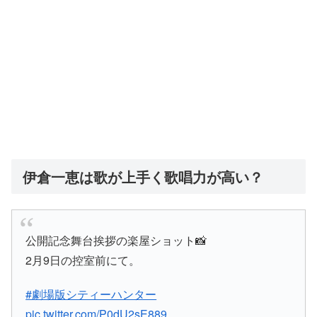
伊倉一恵は歌が上手く歌唱力が高い？
公開記念舞台挨拶の楽屋ショット📸
2月9日の控室前にて。
#劇場版シティーハンター
pic.twitter.com/P0dU2sE889