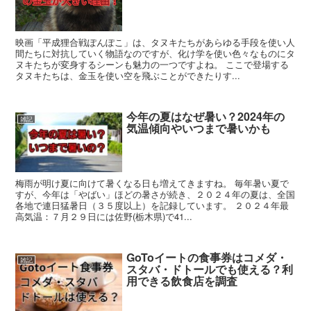
映画「平成狸合戦ぽんぽこ」は、タヌキたちがあらゆる手段を使い人
間たちに対抗していく物語なのですが、化け学を使い色々なものにタ
ヌキたちが変身するシーンも魅力の一つですよね。 ここで登場する
タヌキたちは、金玉を使い空を飛ぶことができたりす...
今年の夏はなぜ暑い？2024年の
雑記
気温傾向やいつまで暑いかも
梅雨が明け夏に向けて暑くなる日も増えてきますね。 毎年暑い夏で
すが、今年は「やばい」ほどの暑さが続き、２０２４年の夏は、全国
各地で連日猛暑日（３５度以上）を記録しています。 ２０２４年最
高気温：７月２９日には佐野(栃木県)で41...
GoToイートの食事券はコメダ・
雑記
スタバ・ドトールでも使える？利
用できる飲食店を調査