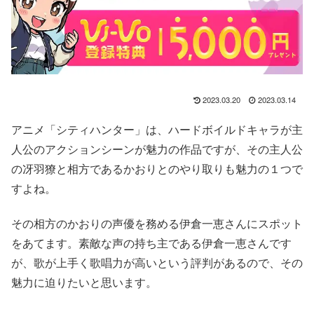
2023.03.20
2023.03.14
アニメ
「シティハンター」
は、ハードボイルドキャラが主
人公のアクションシーンが魅力の作品ですが、その主人公
の冴羽獠と相方である
かおり
とのやり取りも魅力の１つで
すよね。
その相方の
かおり
の声優を務める
伊倉一恵
さんにスポット
をあてます。素敵な声の持ち主である
伊倉一恵
さんです
が、
歌が上手く歌唱力が高い
という評判があるので、その
魅力に迫りたいと思います。