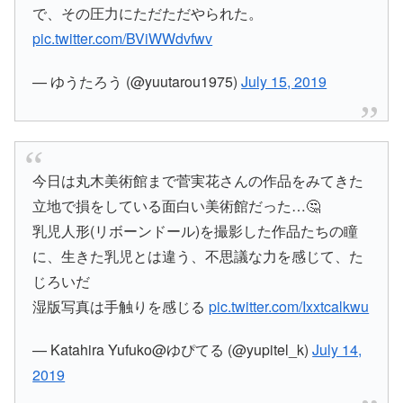
で、その圧力にただただやられた。
pic.twitter.com/BViWWdvfwv
— ゆうたろう (@yuutarou1975)
July 15, 2019
今日は丸木美術館まで菅実花さんの作品をみてきた
立地で損をしている面白い美術館だった…🤔
乳児人形(リボーンドール)を撮影した作品たちの瞳
に、生きた乳児とは違う、不思議な力を感じて、た
じろいだ
湿版写真は手触りを感じる
pic.twitter.com/Ixxtcalkwu
— Katahira Yufuko@ゆぴてる (@yupitel_k)
July 14,
2019