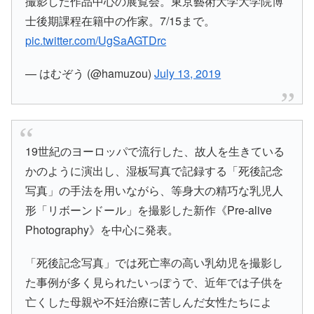
撮影した作品中心の展覧会。東京藝術大学大学院博
士後期課程在籍中の作家。7/15まで。
pic.twitter.com/UgSaAGTDrc
— はむぞう (@hamuzou)
July 13, 2019
19世紀のヨーロッパで流行した、故人を生きている
かのように演出し、湿板写真で記録する「死後記念
写真」の手法を用いながら、等身大の精巧な乳児人
形「リボーンドール」を撮影した新作《Pre-alive
Photography》を中心に発表。
「死後記念写真」では死亡率の高い乳幼児を撮影し
た事例が多く見られたいっぽうで、近年では子供を
亡くした母親や不妊治療に苦しんだ女性たちによ