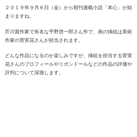
２０１９年９月６日（金）から朝刊連載小説
「本心」
が始
まりますね。
芥川賞作家で有名な
平野啓一郎
さん作で、画の挿絵は美術
作家の
菅実花
さんが担当されます。
どんな作品になるのか楽しみですが、挿絵を担当する
菅実
花
さんの
プロフィール
や
リボンドール
などの
作品
の
評価
や
評判
について深堀します。