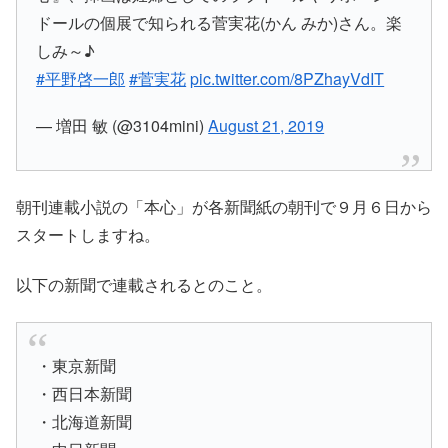
ドールの個展で知られる菅実花(かん みか)さん。楽
しみ～♪
#平野啓一郎
#菅実花
pic.twitter.com/8PZhayVdIT
— 増田 敏 (@3104mini)
August 21, 2019
朝刊連載小説の
「本心」
が各新聞紙の朝刊で９月６日から
スタートしますね。
以下の新聞で連載されるとのこと。
・東京新聞
・西日本新聞
・北海道新聞