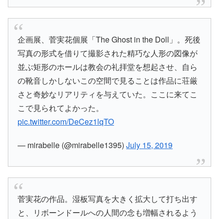
企画展、菅実花個展「The Ghost in the Doll」。死後
写真の形式を借りて撮影された精巧な人形の図像が
並ぶ矩形のホールは教会の礼拝堂を想起させ、自ら
の靴音しかしないこの空間で見ることは作品に荘厳
さと奇妙なリアリティを与えていた。ここに来てこ
こで見られてよかった。
pic.twitter.com/DeCez1lqTO
— mirabelle (@mirabelle1395)
July 15, 2019
菅実花の作品。湿板写真を大きく拡大して打ち出す
と、リボーンドールへの人間の念も増幅されるよう