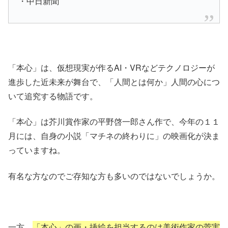
・中日新聞
「本心」
は、仮想現実が作るAI・VRなどテクノロジーが
進歩した近未来が舞台で、「人間とは何か」人間の心につ
いて追究する物語です。
「本心」
は芥川賞作家の
平野啓一郎
さん作で、今年の１１
月には、自身の小説「マチネの終わりに」の映画化が決ま
っていますね。
有名な方なのでご存知な方も多いのではないでしょうか。
一方、
「本心」の画・挿絵を担当するのは美術作家の菅実