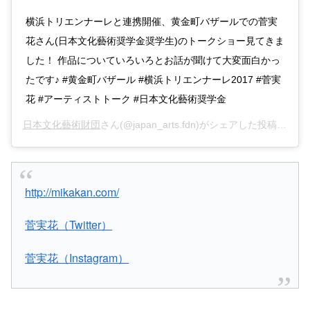
横浜トリエンナーレと連携開催、黄金町バザールでの菅実
花さん(日本文化藝術奨学金奨学生)のトークショー見てきま
した！ 作品についていろいろとお話が聞けて大変面白かっ
たです♪ #黄金町バザール #横浜トリエンナーレ2017 #菅実
花 #アーティストトーク #日本文化藝術奨学金
日本文化藝術財団
さん(@japan_arts.fdn)がシェアした投稿 –
201
http://mikakan.com/
菅実花（Twitter）
菅実花（Instagram）