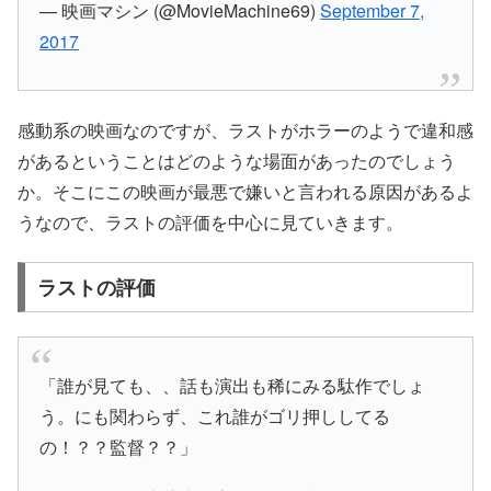
— 映画マシン (@MovieMachine69)
September 7,
2017
感動系の映画なのですが、
ラストがホラーのようで違和感
がある
ということはどのような場面があったのでしょう
か。そこにこの映画が
最悪
で
嫌い
と言われる原因があるよ
うなので、
ラスト
の評価を中心に見ていきます。
ラストの評価
「誰が見ても、、話も演出も稀にみる駄作でしょ
う。にも関わらず、これ誰がゴリ押ししてる
の！？？監督？？」