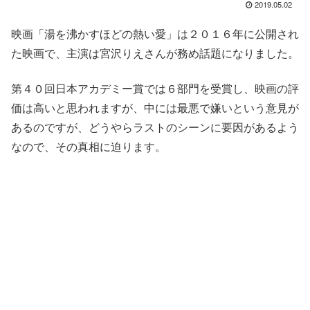
2019.05.02
映画
「湯を沸かすほどの熱い愛」
は２０１６年に公開され
た映画で、主演は
宮沢りえ
さんが務め話題になりました。
第４０回日本アカデミー賞では６部門を受賞し、映画の評
価は高いと思われますが、中には
最悪
で
嫌い
という意見が
あるのですが、どうやら
ラスト
のシーン
に要因があるよう
なので、その真相に迫ります。