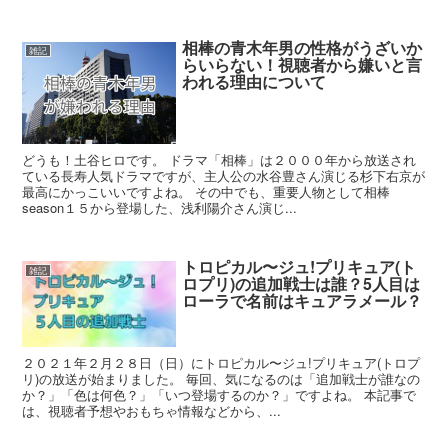
相棒の青木年男の性格がうざいか
雑記
らいらない！視聴者から嫌いと言
われる理由について
どうも！土谷ヒロです。 ドラマ「相棒」は２０００年から放送され
ている長寿人気ドラマですが、主人公の水谷豊さん演じる杉下右京が
最高にかっこいいですよね。 その中でも、重要人物として相棒
season１５から登場した、浅利陽介さん演じ...
トロピカル〜ジュ!プリキュア(ト
雑記
ロプリ)の追加戦士は誰？5人目は
ローラで名前はキュアラメール？
２０２１年２月２８日（日）にトロピカル〜ジュ!プリキュア(トロプ
リ)の放送が始まりました。 毎回、気になるのは「追加戦士が誰なの
か？」「色は何色？」「いつ登場するのか？」ですよね。 本記事で
は、視聴者予想やおもちゃ情報などから、...