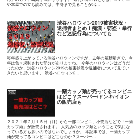
や本屋での立ち読みでは、中身まで見ることが出...
渋谷ハロウィン2019被害状況・
雑記
逮捕者まとめ！痴漢・窃盗・暴行
など迷惑行為についても
毎年盛り上がっている渋谷ハロウィンですが、去年の暴動騒ぎで、今
年は色々規制された部分がありますね。 今年のハロウィンはどうだ
ったのか、渋谷ハロウィン2019の被害状況や逮捕者について見てい
きたいと思います。 渋谷ハロウィン2...
一蘭カップ麺が売ってるコンビニ
雑記
はどこ？スーパー/ドンキ/イオン
の販売店も
２０２１年２月１５日（月）から一部コンビニ、小売店などで「一蘭
カップ麺」が販売されます。 人気店のカップ麺ということで気にな
っている方も多いのではないでしょうか。 本記事では、一蘭カップ
麺が売ってるコンビニはどこなのか？スーパー...