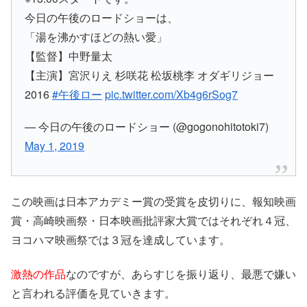
今日の午後のロードショーは、
「湯を沸かすほどの熱い愛」
【監督】中野量太
【主演】宮沢りえ 杉咲花 松坂桃李 オダギリジョー
2016
#午後ロー
pic.twitter.com/Xb4g6rSog7
— 今日の午後のロードショー (@gogonohitotoki7)
May 1, 2019
この映画は
日本アカデミー賞
の受賞を皮切りに、
報知映画
賞・高崎映画祭・日本映画批評家大賞
ではそれぞれ４冠、
ヨコハマ映画祭
では３冠を達成しています。
激熱の作品
なのですが、あらすじを振り返り、
最悪
で
嫌い
と言われる評価を見ていきます。