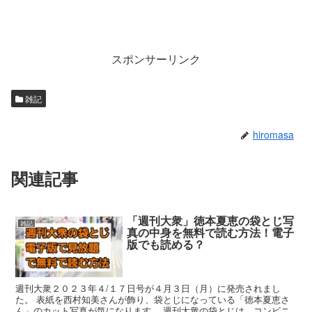
スポンサーリンク
雑記
hiromasa
関連記事
「週刊大衆」徳本夏恵の袋とじ写
雑記
真の中身を無料で読む方法！電子
版でも読める？
週刊大衆２０２３年４/１７日号が４月３日（月）に発売されまし
た。 表紙を西村知美さんが飾り、袋とじになっている「徳本夏恵さ
ん」のカット写真が気になります。 週刊大衆の袋とじは、コンビニ