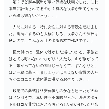
「驚くほど脚本演出が寒い低級な映画でした。これ
本当に評価されてるのか？有名な役者が出てなかっ
たら誰も観ないだろう、、」
「人間に対する、特に女性に対する冒涜を感じまし
た。馬鹿にするのも大概にしろ。役者さんの演技は
良いので、こんな反吐の出る脚本で残念です。」
「極め付けは、遺体で沸かした湯につかる、家族と
はとても呼べないつながりの人たち。血が繋がって
る、繋がってないの問題じゃなくて、すんなりと、
はい一緒に暮らしましょうとは言えない背景の人た
ちがニコニコと遺体湯に浸かるおぞましさ。」
「銭湯での葬式は格安葬儀なのかなと思ったが火葬
はドン引きで、赤い煙も不気味だった。映画のタイ
トルロゴが非常におどろおどろしいのがぴったり合