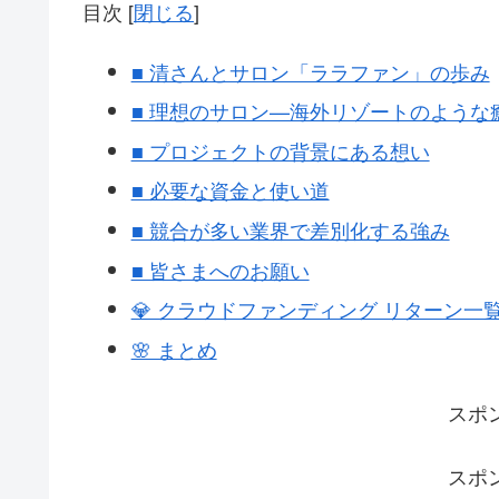
目次
[
閉じる
]
■ 清さんとサロン「ララファン」の歩み
■ 理想のサロン—海外リゾートのような
■ プロジェクトの背景にある想い
■ 必要な資金と使い道
■ 競合が多い業界で差別化する強み
■ 皆さまへのお願い
💎 クラウドファンディング リターン一
🌸 まとめ
スポ
スポ