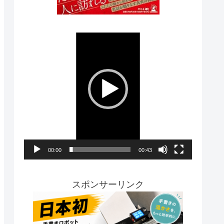
動
画
プ
レ
ー
ヤ
ー
00:00
00:43
スポンサーリンク