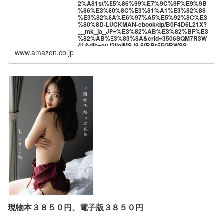
2%A81st%E5%86%99%E7%9C%9F%E9%9B
%86%E3%80%8C%E3%81%A1%E3%82%88
%E3%82%8A%E6%97%A5%E5%92%8C%E3
%80%8D-LUCKMAN-ebook/dp/B0F4D6L21X?
__mk_ja_JP=%E3%82%AB%E3%82%BF%E3
%82%AB%E3%83%8A&crid=3506SQM7R3W
4L&dib=eyJ2IjoiMSJ9.8fBBr55GRWSS-
www.amazon.co.jp
OgOtgybPsN6O-
_SKwRIYUHt9VhlDEjLQEEouZGib_I64QyXUJ9
2YEUfTAmCmZhRqNEsYHGKfswdW7JNuR8b
OYha6WlbHgiNC4QjEj2ajdfPowfWinHUJGW1N
MdnOMW6sqoCtZTRvfMUBzYVbhS6OK4s0qy
PGYHjAFJrA8KHx3c7CRKjMjRPyY4I-
bk2imoqCcZPF2NekDozyMq7-
T4uoYQtfXjJw30kMknNZ_bNg73CjYKreyt-
DZ7Jwg8Z7i-J4ZvUxDGoTQa-
zv0xAIBfRFIX1_MhAbc.uQE7vOKMRpx_S-
wcc8K5cL8qR_iqbjpT45Bw58yxX5U&dib_tag
=se&keywords=%E4%B8%AD%E8%A5%BF
%E6%99%BA%E4%BB%A3%E6%A2%A8&qi
d=1744932909&sprefix=%E4%B8%AD%E8%
A5%BF%E6%99%BA%E4%BB%A3%E6%A2
%A8%2Caps%2C208&sr=8-
1&linkCode=ll1&tag=hiro94-
22&linkId=68eeadc167f7506896748b25d4327
846&language=ja_JP&ref_=as_li_ss_tl
現物本３８５０円、電子版３８５０円