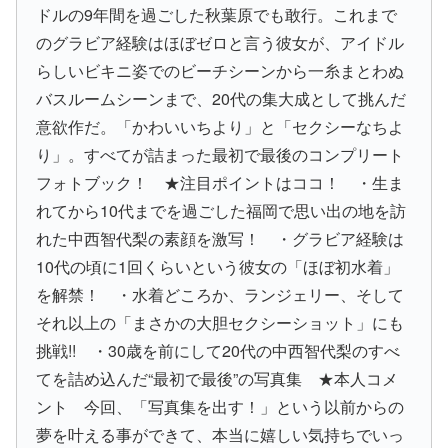
ドルの9年間を過ごした秋葉原でも敢行。これまで
のグラビア経験はほぼゼロと言う彼女が、アイドル
らしいビキニ姿でのビーチシーンから一糸まとわぬ
バスルームシーンまで、20代の集大成として挑んだ
意欲作だ。「かわいいちより」と「セクシーなちよ
り」。すべてが詰まった最初で最後のコンプリート
フォトブック！ ★注目ポイントはココ！ ・生ま
れてから10代までを過ごした福岡で思い出の地を訪
れた中西智代梨の素顔を激写！ ・グラビア経験は
10代の頃に1回くらいという彼女の「ほぼ初水着」
を解禁！ ・水着どころか、ランジェリー、そして
それ以上の「まさかの大胆セクシーショット」にも
挑戦!! ・30歳を前にして20代の中西智代梨のすべ
てを詰め込んだ“最初で最後”の写真集 ★本人コメ
ント 今回、「写真集を出す！」という以前からの
夢を叶える事ができて、本当に嬉しい気持ちでいっ