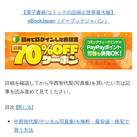
【電子書籍/コミックの品揃え世界最大級】
eBookJapan（イーブックジャパン）
詳細を確認してから中西智代梨(写真集)を買いたい方は記
事を読み進めて見てください。
目次
[
閉じる
]
中西智代梨(デジタル写真集)を無料・最安値・格安で
買う方法