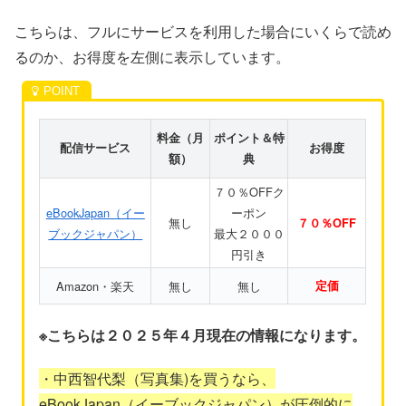
こちらは、フルにサービスを利用した場合にいくらで読め
るのか、お得度を左側に表示しています。
料金（月
ポイント＆特
配信サービス
お得度
額）
典
７０％OFFク
eBookJapan（イー
ーポン
無し
７０％OFF
ブックジャパン）
最大２０００
円引き
Amazon・楽天
無し
無し
定価
※こちらは２０２５年４月現在の情報になります。
・中西智代梨（写真集)を買うなら、
eBookJapan（イーブックジャパン）が圧倒的に