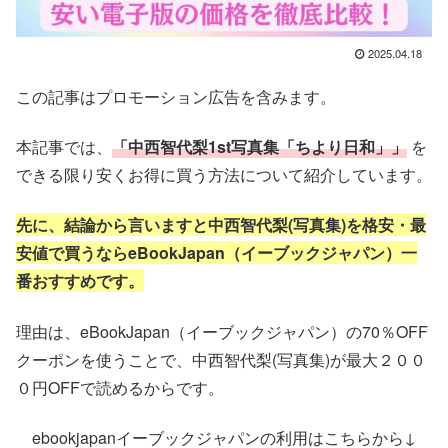
2025.04.18
この記事はプロモーション広告を含みます。
本記事では、
「中西智代梨1st写真集「ちより日和」」
を
できる限り安くお得に買う方法
について紹介しています。
先に、結論から言いますと中西智代梨(写真集)を格安・最
安値で
買うならeBookJapan（イーブックジャパン）一
番おすすめです。
理由は、eBookJapan（イーブックジャパン）の70％OFF
クーポンを使うことで、中西智代梨(写真集)
が最大２００
０円OFFで読めるからです。
ebookjapanイーブックジャパンの利用はこちらから↓