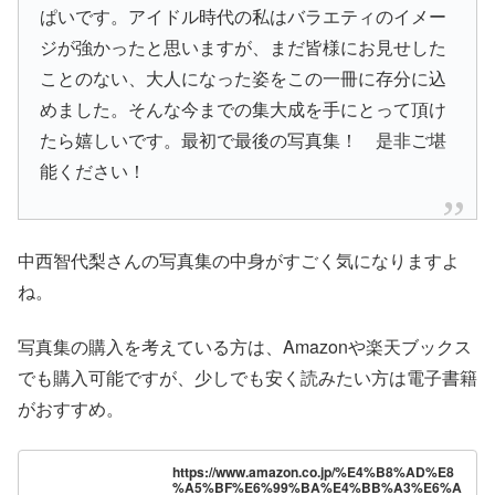
ぱいです。アイドル時代の私はバラエティのイメー
ジが強かったと思いますが、まだ皆様にお見せした
ことのない、大人になった姿をこの一冊に存分に込
めました。そんな今までの集大成を手にとって頂け
たら嬉しいです。最初で最後の写真集！ 是非ご堪
能ください！
中西智代梨さんの写真集の中身がすごく気になりますよ
ね。
写真集の購入を考えている方は、Amazonや楽天ブックス
でも購入可能ですが、少しでも安く読みたい方は電子書籍
がおすすめ。
https://www.amazon.co.jp/%E4%B8%AD%E8
%A5%BF%E6%99%BA%E4%BB%A3%E6%A