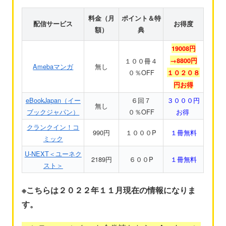
料金（月
ポイント＆特
配信サービス
お得度
額）
典
19008円
１００冊４
→8800円
Amebaマンガ
無し
０％OFF
１０２０８
円お得
eBookJapan（イー
６回７
３０００円
無し
ブックジャパン）
０％OFF
お得
クランクイン！コ
990円
１０００P
１冊無料
ミック
U-NEXT＜ユーネク
2189円
６００P
１冊無料
スト＞
※こちらは２０２２年１１月現在の情報になりま
す。