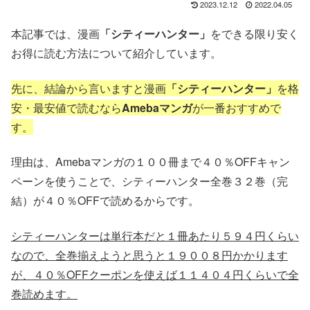
2023.12.12
2022.04.05
本記事では、漫画
「シティーハンター」
をできる限り安く
お得に読む方法
について紹介しています。
先に、結論から言いますと漫画
「シティーハンター」
を格
安・最安値で
読むなら
Amebaマンガ
が一番おすすめで
す。
理由は、Amebaマンガの１００冊まで４０％OFFキャン
ペーンを使うことで、シティーハンター全巻３２
巻（完
結）が４０％OFF
で読めるからです。
シティーハンターは単行本だと１冊あたり５９４
円くらい
なので、全巻揃えようと思うと１９００８円かかります
が、４０％OFFクーポンを使えば１１４０４円くらいで全
巻読めます。