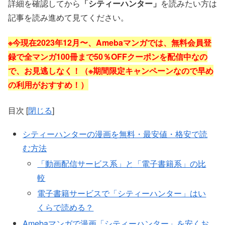
詳細を確認してから
「シティーハンター」
を読みたい方は
記事を読み進めて見てください。
※今現在2023年12月〜、Amebaマンガでは、無料会員登
録で全マンガ100冊まで50％OFFクーポンを配信中なの
で、お見逃しなく！（※期間限定キャンペーンなので早め
の利用がおすすめ！）
目次
[
閉じる
]
シティーハンターの漫画を無料・最安値・格安で読
む方法
「動画配信サービス系」と「電子書籍系」の比
較
電子書籍サービスで「シティーハンター」はい
くらで読める？
Amebaマンガで漫画「シティーハンター」を安くお