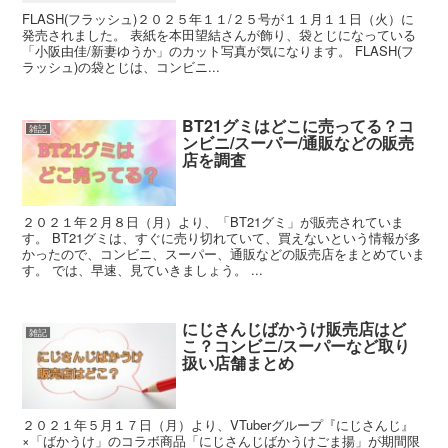
FLASH(フラッシュ)２０２５年１１/２５号が１１月１１日（火）に
発売されました。 表紙を本田望結さんが飾り、袋とじになっている
「小阪由佳/新妻ゆうか」のカット写真が気になります。 FLASH(フ
ラッシュ)の袋とじは、コンビニ...
BT21グミはどこに売ってる？コ
雑記
ンビニ/スーパー/通販などの販売
店を調査
２０２１年２月８日（月）より、「BT21グミ」が販売されていま
す。 BT21グミは、すぐに売り切れていて、買えないという情報が多
かったので、コンビニ、スーパー、通販などの販売店をまとめていま
す。 では、早速、見ていきましょう。 ...
にじさんじばかうけ販売店はど
雑記
こ？コンビニ/スーパーなど取り
扱い店舗まとめ
２０２１年５月１７日（月）より、VTuberグループ『にじさんじ』
×「ばかうけ」のコラボ商品「にじさんじばかうけごま揚」が期間限