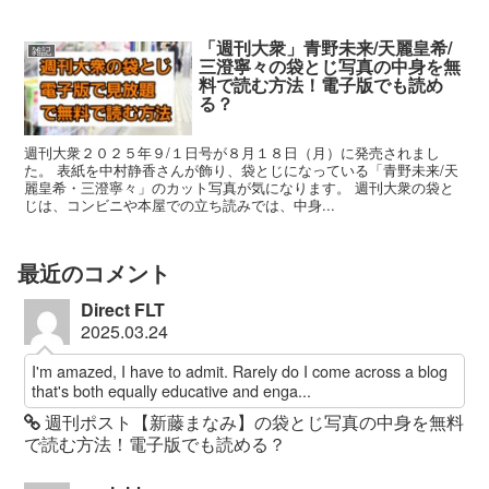
「週刊大衆」青野未来/天麗皇希/
雑記
三澄寧々の袋とじ写真の中身を無
料で読む方法！電子版でも読め
る？
週刊大衆２０２５年９/１日号が８月１８日（月）に発売されまし
た。 表紙を中村静香さんが飾り、袋とじになっている「青野未来/天
麗皇希・三澄寧々」のカット写真が気になります。 週刊大衆の袋と
じは、コンビニや本屋での立ち読みでは、中身...
最近のコメント
Direct FLT
2025.03.24
I'm amazed, I have to admit. Rarely do I come across a blog
that's both equally educative and enga...
週刊ポスト【新藤まなみ】の袋とじ写真の中身を無料
で読む方法！電子版でも読める？