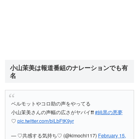
小山茉美は報道番組のナレーションでも有
名
ベルモットやコロ助の声をやってる
小山茉美さんの声幅の広さがヤバイ❗❗
#純黒の悪夢
♡
pic.twitter.com/biLbFtK9yr
— ♡共感する気持ち♡ (@kimochi117)
February 15,