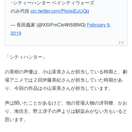
･シティーハンター ベイシティウォーズ
のみ代役
pic.twitter.com/PkolpEuUQq
— 長田義家 (@XSiFmCIoWi5iBNQ)
February 9,
2019
「シティハンター」
の
美樹
の声優は、
小山茉美
さんが担当している時期と、劇
場アニメでは２回伊藤美紀さんが担当していた時期があ
り、今回の作品は
小山茉美
さんが担当しています。
声は聞いたことがあるけど、他の登場人物の冴羽獠、かお
り、海坊主、野上冴子の声よりは馴染みがない方もいると
思います。