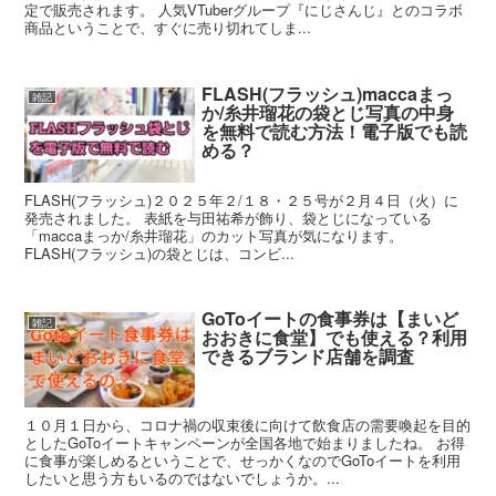
定で販売されます。 人気VTuberグループ『にじさんじ』とのコラボ
商品ということで、すぐに売り切れてしま...
FLASH(フラッシュ)maccaまっ
雑記
か/糸井瑠花の袋とじ写真の中身
を無料で読む方法！電子版でも読
める？
FLASH(フラッシュ)２０２５年２/１８・２５号が２月４日（火）に
発売されました。 表紙を与田祐希が飾り、袋とじになっている
「maccaまっか/糸井瑠花」のカット写真が気になります。
FLASH(フラッシュ)の袋とじは、コンビ...
GoToイートの食事券は【まいど
雑記
おおきに食堂】でも使える？利用
できるブランド店舗を調査
１０月１日から、コロナ禍の収束後に向けて飲食店の需要喚起を目的
としたGoToイートキャンペーンが全国各地で始まりましたね。 お得
に食事が楽しめるということで、せっかくなのでGoToイートを利用
したいと思う方もいるのではないでしょうか。...