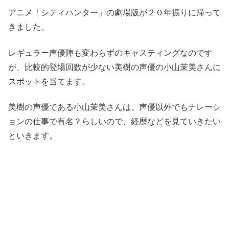
アニメ
「シティハンター」
の劇場版が２０年振りに帰って
きました。
レギュラー声優陣も変わらずのキャスティングなのです
が、比較的登場回数が少ない
美樹
の声優の
小山茉美
さんに
スポットを当てます。
美樹
の声優である
小山茉美
さんは、声優以外でも
ナレーシ
ョン
の仕事で有名？らしいので、経歴などを見ていきたい
といきます。