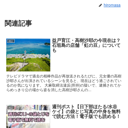
hiromasa
関連記事
益戸育江・高樹沙耶の今現在は？
雑記
石垣島の店舗「虹の豆」について
も
テレビドラマで過去の相棒作品が再放送されるたびに、元女優の高樹
沙耶さんが出演されているシーンを見ると、現在はどう過ごされてい
るのか気になります。 大麻取締法違反(所持)の疑いで、逮捕されてか
らめっきり公の場から姿を消した高樹沙耶さんの...
週刊ポスト【日下部ほたる/水谷
雑記
ケイ】の袋とじ写真の中身を無料
で読む方法！電子版でも読める！