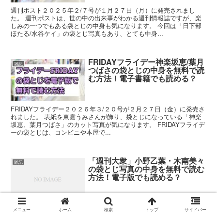
週刊ポスト２０２５年２/７号が１月２７日（月）に発売されまし
た。 週刊ポストは、世の中の出来事がわかる週刊情報誌ですが、楽
しみの一つでもある袋とじの中身も気になります。 今回は「日下部
ほたる/水谷ケイ」の袋とじ写真もあり、とても中身...
FRIDAYフライデー神楽坂恵/葉月
雑記
つばさの袋とじの中身を無料で読
む方法！電子書籍でも読める？
FRIDAYフライデー２０２６年３/２０号が２月２７日（金）に発売さ
れました。 表紙を東雲うみさんが飾り、袋とじになっている「神楽
坂恵、葉月つばさ」のカット写真が気になります。 FRIDAYフライデ
ーの袋とじは、コンビニや本屋で...
「週刊大衆」小野乙葉・木南美々
雑記
の袋とじ写真の中身を無料で読む
方法！電子版でも読める？
週刊大衆２０２６年８/２４日号が８月３日（月）に発売されまし
メニュー
ホーム
検索
トップ
サイドバー
た。 表紙を三上悠亜さんが飾り、袋とじになっている「小野乙葉・