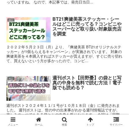
っていますね。 なので、本記事では、発売日当日...
BT21爽健美茶ステッカー・シー
雑記
ルはどこに売ってる？コンビニや
スーパーなど取り扱い対象販売店
を調査
２０２２年５月２３日（月）より、『爽健美茶 BT21オリジナルステ
ッカー』が1個もらえるキャンペーン」が実施されています。 対象の
爽健美茶を４本購入すればステッカーが貰えますが、すぐに売り切れ
て、買えないという方が多かったので、コンビ...
週刊ポスト【田野憂】の袋とじ写
雑記
真の中身を無料で読む方法！電子
版でも読める？
週刊ポスト２０２４年１１/１号が１０月１８日（金）に発売されま
した。 週刊ポストは、世の中の出来事がわかる週刊情報誌ですが、
楽しみの一つでもある袋とじの中身も気になります。 今回は「田野
憂」の袋とじ写真もあり、とても中身が気になりま...
メニュー
ホーム
検索
トップ
サイドバー