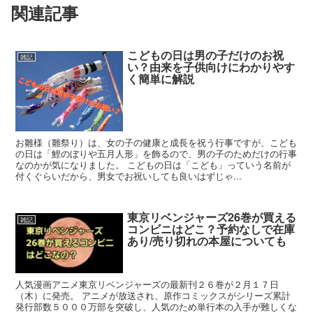
関連記事
こどもの日は男の子だけのお祝
雑記
い？由来を子供向けにわかりやす
く簡単に解説
お雛様（雛祭り）は、女の子の健康と成長を祝う行事ですが、こども
の日は「鯉のぼりや五月人形」を飾るので、男の子のためだけの行事
なのかが気になりました。 こどもの日は「こども」っていう名前が
付くぐらいだから、男女でお祝いしても良いはずじゃ...
東京リベンジャーズ26巻が買える
雑記
コンビニはどこ？予約なしで在庫
あり/売り切れの本屋についても
人気漫画アニメ東京リベンジャーズの最新刊２６巻が２月１７日
（木）に発売。 アニメが放送され、原作コミックスがシリーズ累計
発行部数５０００万部を突破し、人気のため単行本の入手が難しくな