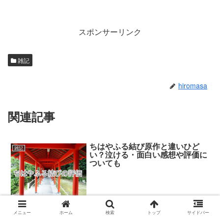
スポンサーリンク
雑記
hiromasa
関連記事
ちはやふる結び原作と違いひど
雑記
い？泣ける・面白い感想や評価に
ついても
どうも！土谷ヒロです。 映画「ちはやふる結び」は、２０１６年公
メニュー
ホーム
検索
トップ
サイドバー
開の「ちはやふる -上の句-」「ちはやふる -下の句-」の完結編として