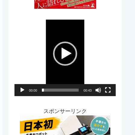
動
画
プ
レ
ー
ヤ
ー
00:00
00:43
スポンサーリンク