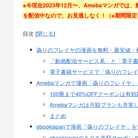
※今現在2023年12月〜、Amebaマンガでは
を配信中なので、お見逃しなく！（※期間限
目次
[
閉じる
]
偽りのフレイヤの漫画を無料・最安値・
「動画配信サービス系」と「電子
電子書籍サービスで「偽りのフレ
Amebaマンガで漫画「偽りのフレイヤ
100冊まで40%OFFクーポンは
Amebaマンガは月額プランも充実
まとめ
ebookjapanで漫画「偽りのフレイヤ
ebookjapanの５０％半額クー