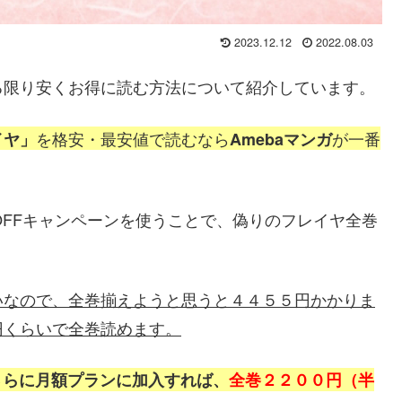
2023.12.12
2022.08.03
る限り安くお得に読む方法
について紹介しています。
を格安・最安値で
読むなら
が一番
イヤ」
Amebaマンガ
OFFキャンペーンを使うことで、偽りのフレイヤ全巻
いなので、全巻揃えようと思うと４４５５円かかりま
円くらいで全巻読めます。
さらに月額プランに加入すれば、
全巻２２００円（半