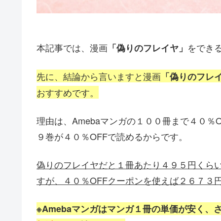
本記事では、漫画
をでき
「偽りのフレイヤ」
先に、結論から言いますと漫画
「偽りのフレ
おすすめです。
理由は、Amebaマンガの１００冊まで４０％
９
巻が４０％OFFで読めるからです。
偽りのフレイヤだと１冊あたり４９５
円くら
すが、４０％OFFクーポンを使えば２６７３
※Amebaマンガはマンガ１冊の単価が安く、