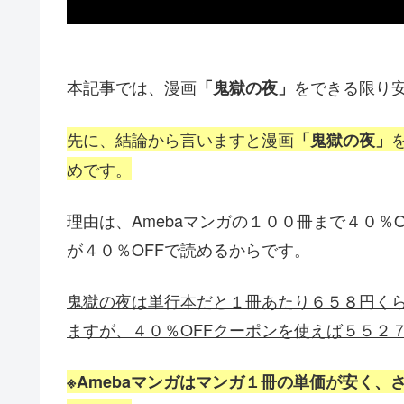
本記事では、漫画
をできる限り
「鬼獄の夜」
先に、結論から言いますと漫画
「鬼獄の夜」
めです。
理由は、Amebaマンガの１００冊まで４０％
が４０％OFFで読めるからです。
鬼獄の夜は単行本だと１冊あたり６５８
円く
ますが、４０％OFFクーポンを使えば５５２
※Amebaマンガはマンガ１冊の単価が安く、