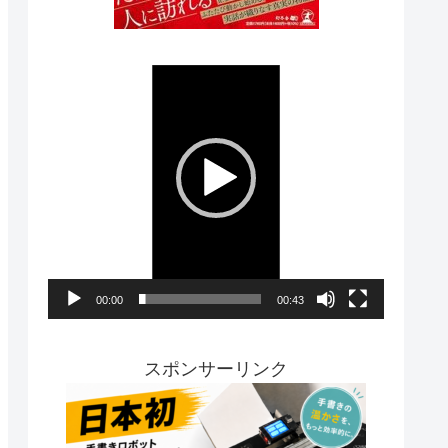
動
画
プ
レ
ー
ヤ
ー
00:00
00:43
スポンサーリンク