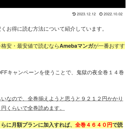
2023.12.12
2022.10.02
安くお得に読む方法
について紹介しています。
を格安・最安値で
読むなら
が一番おすす
Amebaマンガ
OFFキャンペーンを使うことで、鬼獄の夜全巻１４
巻
らいなので、全巻揃えようと思うと９２１２円かかり
７円くらいで全巻読めます。
さらに月額プランに加入すれば、
全巻４６４０円
で読