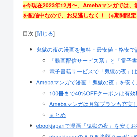
※今現在2023年12月〜、Amebaマンガでは
を配信中なので、お見逃しなく！（※期間限
目次
[
閉じる
]
鬼獄の夜の漫画を無料・最安値・格安で
「動画配信サービス系」と「電子
電子書籍サービスで「鬼獄の夜」
Amebaマンガで漫画「鬼獄の夜」を安
100冊まで40%OFFクーポンは
Amebaマンガは月額プランも充実
まとめ
ebookjapanで漫画「鬼獄の夜」を安く
ebookjapanの５０％半額クー