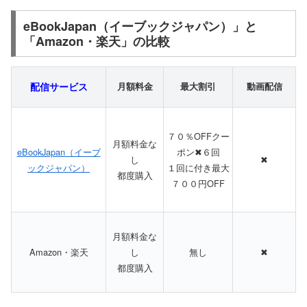
eBookJapan（イーブックジャパン）」と
「Amazon・楽天」の比較
配信サービス
月額料金
最大割引
動画配信
７０％OFFクー
月額料金な
eBookJapan（イーブ
ポン✖６回
し
✖
ックジャパン）
１回に付き最大
都度購入
７００円OFF
月額料金な
Amazon・楽天
し
無し
✖
都度購入