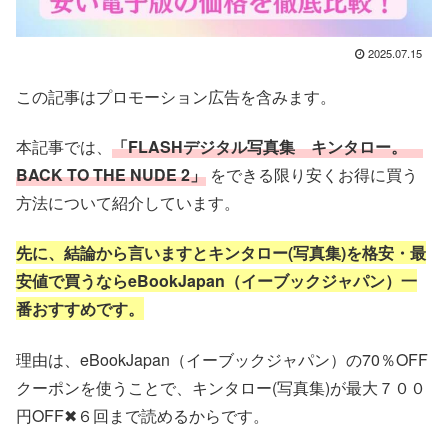
2025.07.15
この記事はプロモーション広告を含みます。
本記事では、
「FLASHデジタル写真集 キンタロー。
BACK TO THE NUDE 2」
をできる限り安くお得に買う
方法
について紹介しています。
先に、結論から言いますとキンタロー(写真集)を格安・最
安値で
買うならeBookJapan（イーブックジャパン）一
番おすすめです。
理由は、eBookJapan（イーブックジャパン）の70％OFF
クーポンを使うことで、キンタロー(写真集)が最大７００
円OFF✖６回まで読めるからです。