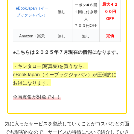
最大４２
ーポン✖６回
eBookJapan（イー
無し
１回に付き最
００円
ブックジャパン）
大
OFF
７００円OFF
Amazon・楽天
無し
無し
定価
※こちらは２０２５年７月現在の情報になります。
・キンタロー(写真集)を買うなら、
eBookJapan（イーブックジャパン）が圧倒的に
お得になります。
全写真集が対象です！
気に入ったサービスを継続していくことがコスパなどの面
でも現実的なので、サービスの特徴について紹介していき