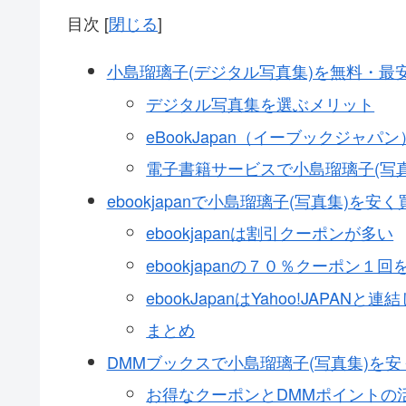
目次
[
閉じる
]
小島瑠璃子(デジタル写真集)を無料・最
デジタル写真集を選ぶメリット
eBookJapan（イーブックジャ
電子書籍サービスで小島瑠璃子(写
ebookjapanで小島瑠璃子(写真集)を
ebookjapanは割引クーポンが多い
ebookjapanの７０％クーポン
ebookJapanはYahoo!JAPA
まとめ
DMMブックスで小島瑠璃子(写真集)を
お得なクーポンとDMMポイントの