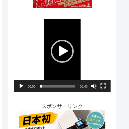
動
画
プ
レ
ー
ヤ
ー
00:00
00:43
スポンサーリンク