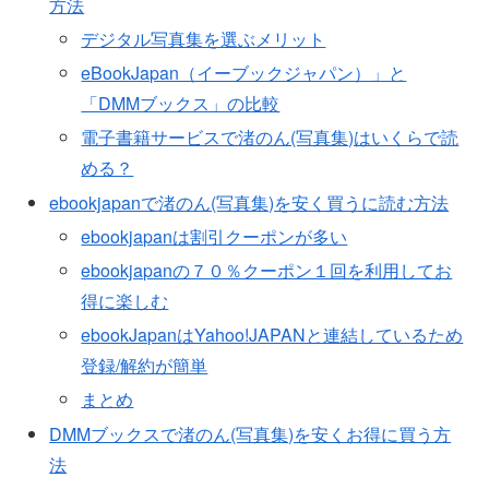
方法
デジタル写真集を選ぶメリット
eBookJapan（イーブックジャパン）」と
「DMMブックス」の比較
電子書籍サービスで渚のん(写真集)はいくらで読
める？
ebookjapanで渚のん(写真集)を安く買うに読む方法
ebookjapanは割引クーポンが多い
ebookjapanの７０％クーポン１回を利用してお
得に楽しむ
ebookJapanはYahoo!JAPANと連結しているため
登録/解約が簡単
まとめ
DMMブックスで渚のん(写真集)を安くお得に買う方
法