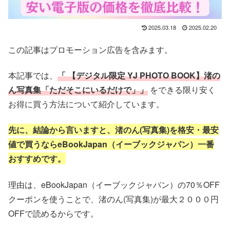
2025.03.18
2025.02.20
この記事はプロモーション広告を含みます。
本記事では、
「 【デジタル限定 YJ PHOTO BOOK】渚の
ん写真集「ただそこにいるだけで」」
をできる限り安く
お得に買う方法
について紹介しています。
先に、結論から言いますと、渚のん
(写真集)を
格安・最安
値で
買うならeBookJapan（イーブックジャパン）一番
おすすめです。
理由は、eBookJapan（イーブックジャパン）の70％OFF
クーポンを使うことで、渚のん(写真集)
が最大２０００円
OFFで読めるからです。