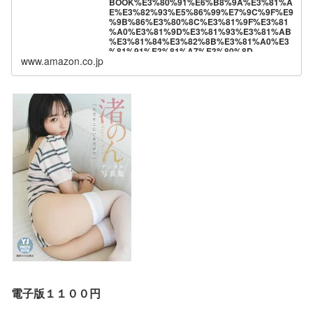
BOOK%E3%80%91%E6%B8%9A%E3%81%A
E%E3%82%93%E5%86%99%E7%9C%9F%E9
%9B%86%E3%80%8C%E3%81%9F%E3%81
%A0%E3%81%9D%E3%81%93%E3%81%AB
%E3%81%84%E3%82%8B%E3%81%A0%E3
%81%91%E3%81%A7%E3%80%8D-
www.amazon.co.jp
%E6%B8%9A%E3%81%AE%E3%82%93-
ebook/dp/B0DXJGTH7W?
__mk_ja_JP=%E3%82%AB%E3%82%BF%E3
%82%AB%E3%83%8A&crid=2BF1Y7ILUU1NI
&dib=eyJ2IjoiMSJ9.t4muwMk2AUvgI_BZejFKd
tiE0n31N5Q2oittn7UCblmHDJyqyIxjXm-
1eUubaLax8mTd_C3tWU29T-
P1ZO2YXO6qPMYUSuzlp_vJ_OgpSwxEb1MO
6gnryO9eJBEBZ7liUjeLIW3lo3Ty1u5G9lQtx2fr
hRB1Hk2XSXhofQ7Kw1G1qoTlSdsjmTCkJeys
0y2CnA07yalZYf4eLXCom2XgCw.RVAAqMm-
a6K1NxpHSQ4Mf0WkgIahWRwO2qpR2Xcj7oE
&dib_tag=se&keywords=%E6%B8%9A%E3%
81%AE%E3%82%93&qid=1740011974&sprefi
x=%E6%B8%9A%E3%81%AE%E3%82%93%
2Caps%2C216&sr=8-
1&linkCode=ll1&tag=hiro94-
22&linkId=9b14c70b1a0edbfe174adcff9ee9c8
64&language=ja_JP&ref_=as_li_ss_tl
電子版１１００円