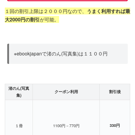
１回の割引上限は２０００円なので、
うまく利用すれば最
大2000円の割引
が可能。
※ebookjapanで渚のん(写真集)は１１００円
渚のん(写真
クーポン利用
割引後
集)
１冊
1100円－770円
330円