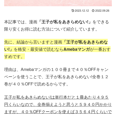
2023.12.12
2022.09.26
本記事では、漫画
「王子が私をあきらめない!」
をできる
限り安くお得に読む方法
について紹介しています。
先に、結論から言いますと漫画
「王子が私をあきらめな
い!」
を格安・最安値で
読むなら
Amebaマンガ
が一番おす
すめです。
理由は、Amebaマンガの１００冊まで４０％OFFキャン
ペーンを使うことで、王子が私をあきらめない!全巻１２
巻が４０％OFFで読めるからです。
王子が私をあきらめない!は単行本だと１冊あたり４９５
円くらいなので、全巻揃えようと思うと５９４０円かかり
ますが、４０％OFFクーポンを使えば３５６４円くらいで