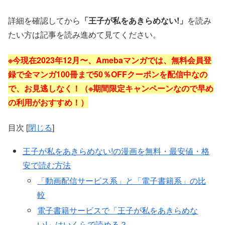
詳細を確認してから
「王子が私をあきらめない!」
を読み
たい方は記事を読み進めて見てください。
※今現在2023年12月〜、Amebaマンガでは、無料会員登
録で全マンガ100冊まで50％OFFクーポンを配信中なの
で、お見逃しなく！（※期間限定キャンペーンなので早め
の利用がおすすめ！）
目次
[
閉じる
]
王子が私をあきらめない!の漫画を無料・最安値・格
安で読む方法
「動画配信サービス系」と「電子書籍系」の比
較
電子書籍サービスで「王子が私をあきらめな
い!」はいくらで読める？