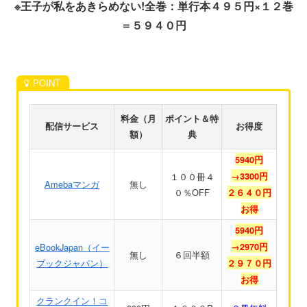
※王子が私をあきらめない!全巻：単行本４９５円×１２巻
＝５９４０円
料金（月
ポイント＆特
配信サービス
お得度
額）
典
5940円
１００冊４
→3300円
Amebaマンガ
無し
０％OFF
２６４０円
お得
5940円
eBookJapan（イー
→2970円
無し
６回半額
ブックジャパン）
２９７０円
お得
クランクイン！コ