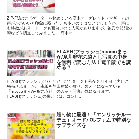
ZIP-FMのナビゲーターを務めている高木マーガレット（マギー）の
声がかわいいと印象に残った方も多いのではないでしょうか。 声に
も特徴があり、トークも面白いので人気がありますが、彼氏や結婚の
噂などを調査してみました。 高木マ...
FLASH(フラッシュ)maccaまっ
雑記
か/糸井瑠花の袋とじ写真の中身
を無料で読む方法！電子版でも読
める？
FLASH(フラッシュ)２０２５年２/１８・２５号が２月４日（火）に
発売されました。 表紙を与田祐希が飾り、袋とじになっている
「maccaまっか/糸井瑠花」のカット写真が気になります。
FLASH(フラッシュ)の袋とじは、コンビ...
贈り物に最適！「エンリッチルー
雑記
チェ」オードパルファムで特別な
サプライズを