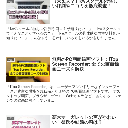
【大丈夫？】kwスクールの怪し
雑記
い評判や口コミを徹底調査！
「kwスクールの怪しい評判や口コミが知りたい！」 「kwスクールっ
てどんなことが学べるの？」 「kwスクールの具体的な内容や料金が
知りたい！」 こんなふうに思われている方もいるかもしれません。
...
無料のPC画面録画ソフト：iTop
雑記
Screen Recorder: 全ての画面録
画ニーズを解決
「iTop Screen Recorder」は、ユーザーフレンドリーなインターフェ
ースと豊富な機能を兼ね備えた無料のPC画面録画ソフトです。 デス
クトップ画面、ブラウザ、ゲーム、Webカメラなど、あらゆるコンテ
ンツの録画に対応していま...
高木マーガレットの声がかわい
雑記
い！彼氏や結婚の噂は？