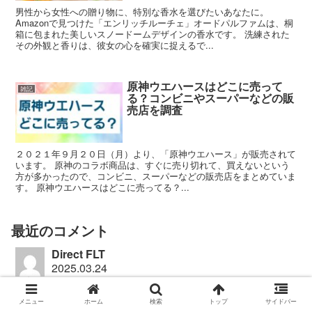
男性から女性への贈り物に、特別な香水を選びたいあなたに。
Amazonで見つけた「エンリッチルーチェ」オードパルファムは、桐
箱に包まれた美しいスノードームデザインの香水です。 洗練された
その外観と香りは、彼女の心を確実に捉えるで...
原神ウエハースはどこに売って
雑記
る？コンビニやスーパーなどの販
売店を調査
２０２１年９月２０日（月）より、「原神ウエハース」が販売されて
います。 原神のコラボ商品は、すぐに売り切れて、買えないという
方が多かったので、コンビニ、スーパーなどの販売店をまとめていま
す。 原神ウエハースはどこに売ってる？...
最近のコメント
Direct FLT
2025.03.24
I'm amazed, I have to admit. Rarely do I come across a blog
メニュー
ホーム
検索
トップ
サイドバー
that's both equally educative and enga...