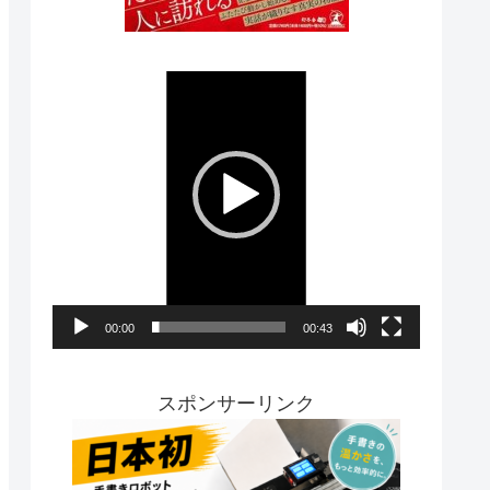
動
画
プ
レ
ー
ヤ
ー
00:00
00:43
スポンサーリンク