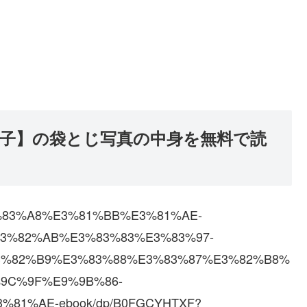
奈子】の袋とじ写真の中身を無料で読
%E9%83%A8%E3%81%BB%E3%81%AE-
3%82%AB%E3%83%83%E3%83%97-
%82%B9%E3%83%88%E3%83%87%E3%82%B8%
9C%9F%E9%9B%86-
81%AE-ebook/dp/B0FGCYHTXF?