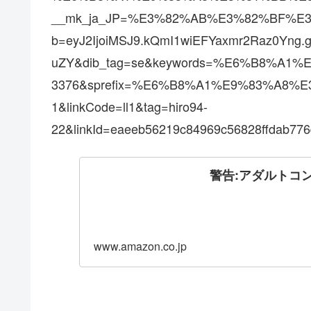
__mk_ja_JP=%E3%82%AB%E3%82%BF%E3
b=eyJ2IjoiMSJ9.kQmI1wiEFYaxmr2Raz0Yn
uZY&dib_tag=se&keywords=%E6%B8%A1
3376&sprefix=%E6%B8%A1%E9%83%A8%
1&linkCode=ll1&tag=hiro94-
22&linkId=eaeeb56219c84969c56828ffdab776d
警告:アダルトコ
www.amazon.co.jp