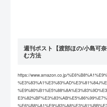
週刊ポスト【渡部ほの/小島可
む方法
https://www.amazon.co.jp/%E6%B8%A1
%E3%83%A1%E3%83%AD%E3%81%84J%E
%E9%80%B1%E5%88%8A%E3%83%9D%E3
E3%82%BF%E3%83%AB%E5%86%99%E7%
%E6%B8%A1%E9%83%A8%E3%81%BB%E3%