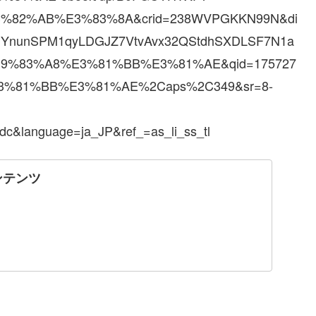
%82%AB%E3%83%8A&crid=238WVPGKKN99N&di
g.gYnunSPM1qyLDGJZ7VtvAvx32QStdhSXDLSF7N1a
%E9%83%A8%E3%81%BB%E3%81%AE&qid=175727
E3%81%BB%E3%81%AE%2Caps%2C349&sr=8-
c&language=ja_JP&ref_=as_li_ss_tl
ンテンツ