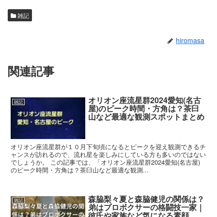
雑記
hiromasa
関連記事
オリオン座流星群2024愛知(名古
雑記
屋)のピーク時間・方角は？茶臼
山など最適な観測スポットまとめ
オリオン座流星群が１０月下旬頃になるとピークを迎え観測できるチ
ャンスが訪れるので、流れ星を楽しみにしている方も多いのではない
でしょうか。 この記事では、「オリオン座流星群2024愛知(名古屋)
のピーク時間・方角は？茶臼山など最適な観測...
森脇梨々夏と森脇健児の関係は？
雑記
弟はプロボクサーの格闘技一家｜
彼氏や家族など気になる素顔