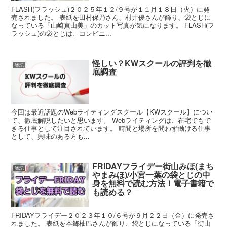
FLASH(フラッシュ)２０２５年１２/９号が１１月１８日（火）に発
売されました。 表紙を田村保乃さん、村井優さんが飾り、袋とじに
なっている「山崎真由美」のカット写真が気になります。 FLASH(フ
ラッシュ)の袋とじは、コンビニ...
怪しい？KWスクールの評判を徹
雑記
底調査
今回は最近話題のWebライティングスクール【KWスクール】につい
て、徹底解説したいと思います。 Webライティングは、在宅でもで
きる仕事として注目されています。 時間と場所を問わず働ける仕事
として、興味のある方も...
FRIDAYフライデー街山みほ(まち
雑記
やまみほ)/小宮一葉の袋とじの中
身を無料で読む方法！電子書籍で
も読める？
FRIDAYフライデー２０２３年１０/６号が９月２２日（金）に発売さ
れました。 表紙を本郷柚巴さんが飾り、袋とじになっている「街山