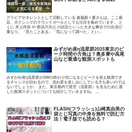
グラビアやタレントとして活動している 森脇梨々夏さんは、ここ最
近、ボクシングのラウンドガールとしても注目を集めています。 と
くに 井上尚弥 や 那須川天心 の試合といった大きな舞台での出演が
重なり、「見たことある」「気になって調べた」とい...
みずがめ座η流星群2025東京のピ
雑記
ーク時間や方角は？奥多摩や高尾
山など最適な観測スポットも
みずがめ座η流星群がGWの終わり頃になるとピークを迎え観測でき
るチャンスが訪れるので、流れ星を楽しみにしている方も多いのでは
ないでしょうか。 また、東京都内で星空（流星群）を見るために適
した観測スポットについても紹介していきますね。 ...
FLASH(フラッシュ)山崎真由美の
雑記
袋とじ写真の中身を無料で読む方
法！電子版でも読める？