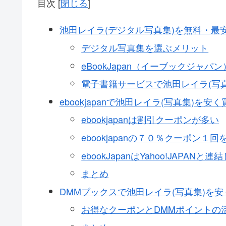
目次
[
閉じる
]
池田レイラ(デジタル写真集)を無料・最
デジタル写真集を選ぶメリット
eBookJapan（イーブックジャ
電子書籍サービスで池田レイラ(写
ebookjapanで池田レイラ(写真集)を
ebookjapanは割引クーポンが多い
ebookjapanの７０％クーポン
ebookJapanはYahoo!JAPA
まとめ
DMMブックスで池田レイラ(写真集)を
お得なクーポンとDMMポイントの