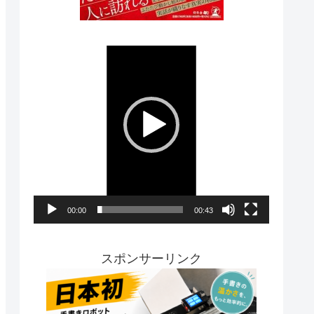
動
画
プ
レ
ー
ヤ
ー
00:00
00:43
スポンサーリンク