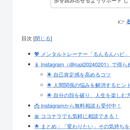
歩を踏み出せるようサポート し
👉
目次
[
閉じる
]
💖 メンタルトレーナー「るんるんハピ
📱 Instagram（@rupi20240201）で
🌟 自己肯定感を高めるコツ
🌟 人間関係の悩みを解消するヒン
🌟 自分の殻を破り、人生を楽しむ
📩 Instagramから無料相談も受付中！
🎀 ココナラでも気軽に相談できる！
🌟 まとめ：「変わりたい」その気持ち