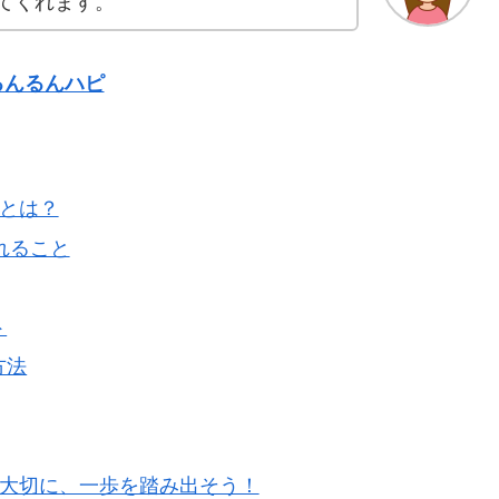
てくれます。
るんるんハピ
」とは？
得られること
ト
方法
を大切に、一歩を踏み出そう！