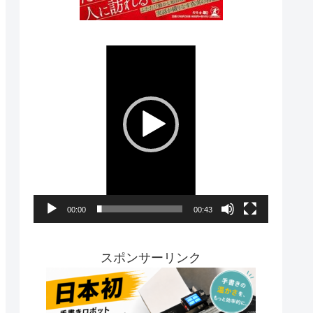
動
画
プ
レ
ー
ヤ
ー
00:00
00:43
スポンサーリンク