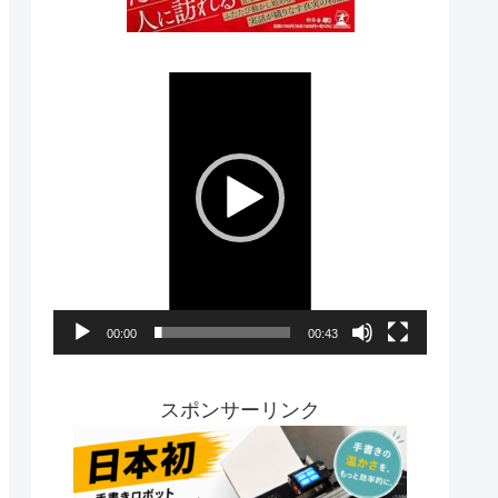
動
画
プ
レ
ー
ヤ
ー
00:00
00:43
スポンサーリンク