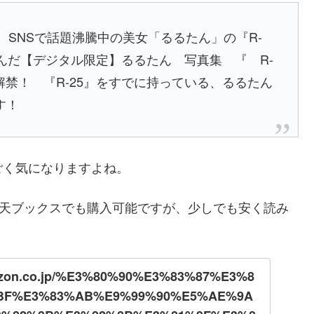
 SNSで話題沸騰中の美女「るるたん」の『R-
んだ【デジタル限定】るるたん 写真集 『 R-
がついに解禁！ 『R-25』をすでに持っている、るるたん
す！
ごく気になりますよね。
や楽天ブックスでも購入可能ですが、少しでも安く読み
mazon.co.jp/%E3%80%90%E3%83%87%E3%8
BF%E3%83%AB%E9%99%90%E5%AE%9A