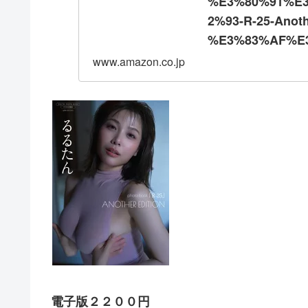
%E3%80%91%E
2%93-R-25-Anoth
%E3%83%AF%E
2%AF%E3%82%B
www.amazon.co.jp
%E3%83%87%E
86%99%E7%9C%
__mk_ja_JP=
83%8A&crid=3A
X3zPbYfFsR1dQ
3yqb1oTPouXne
Y7Gqbz3OPr3uh
VKMGtVPc2oicL
Fy1JDMOvG7tjh
hL_pmAP1NdI3
dRHJPWWqBXOq
WuaXZLX0u2e5n
電子版２２００円