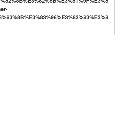
3%82%8B%E3%82%8B%E3%81%9F%E3%8
er-
3%83%8B%E3%83%96%E3%83%83%E3%8
9-
3%82%B8%E3%82%BF%E3%83%AB%E5%
9F%E9%9B%86-ebook/dp/B0G46Q53RZ?
%E3%82%AB%E3%82%BF%E3%82%AB%E3%
Z6BPO3GFO3Z&dib=eyJ2IjoiMSJ9.vLSEYL
QprOvPd-
oxXMJPduP0u9cZQwNjeyzHqqW7L9831bc4
CH3Di8Rcu2iwtkw2YvPpqHW_hmZxLM_Ihf
U3yTPQdhzk59WNTUbG56imwAsSInT94gv
G9gJpqWPJjTa6Mo2CHZH5DMdn1abcEW1
87DPUXv9uRCV6axTWApxnWznbBbnecws6
ALmQBmt1eTvZyFQsqXTzr0rPfGsW2c.M
WfxeAYBKGef-