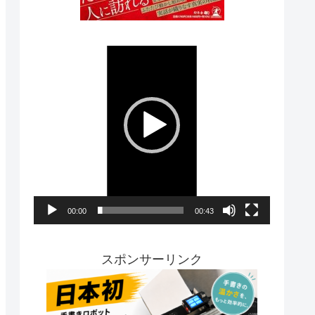
動
画
プ
レ
ー
ヤ
ー
00:00
00:43
スポンサーリンク