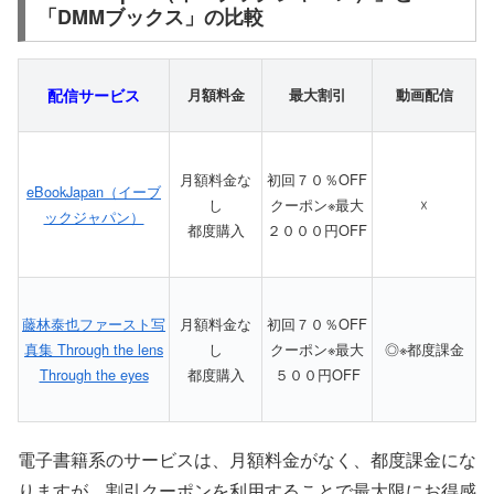
「DMMブックス」の比較
配信サービス
月額料金
最大割引
動画配信
月額料金な
初回７０％OFF
eBookJapan（イーブ
し
クーポン※最大
☓
ックジャパン）
都度購入
２０００円OFF
藤林泰也ファースト写
月額料金な
初回７０％OFF
真集 Through the lens
し
クーポン※最大
◎※都度課金
Through the eyes
都度購入
５００円OFF
電子書籍系のサービスは、月額料金がなく、都度課金にな
りますが、割引クーポンを利用することで最大限にお得感