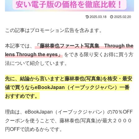
2025.03.18
2025.02.20
この記事はプロモーション広告を含みます。
本記事では、
「藤林泰也ファースト写真集 Through the
lens Through the eyes」
をできる限り安くお得に買う方
法
について紹介しています。
先に、結論から言いますと藤林泰也(写真集)を格安・最安
値で
買うならeBookJapan（イーブックジャパン）一番
おすすめです。
理由は、eBookJapan（イーブックジャパン）の70％OFF
クーポンを使うことで、藤林泰也(写真集)
が最大２０００
円OFFで読めるからです。