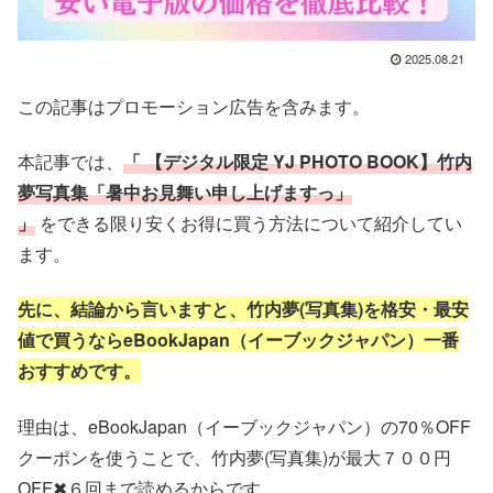
2025.08.21
この記事はプロモーション広告を含みます。
本記事では、
「 【デジタル限定 YJ PHOTO BOOK】竹内
夢写真集「暑中お見舞い申し上げますっ」
」
をできる限り安くお得に買う方法
について紹介してい
ます。
先に、結論から言いますと、竹内夢
(写真集)を
格安・最安
値で
買うならeBookJapan（イーブックジャパン）一番
おすすめです。
理由は、eBookJapan（イーブックジャパン）の70％OFF
クーポンを使うことで、竹内夢(写真集)
が最大７００円
OFF✖６回まで読めるからです。