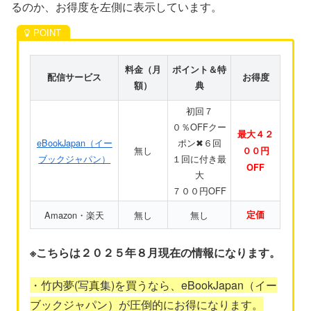
るのか、お得度を左側に表示しています。
料金（月
ポイント＆特
配信サービス
お得度
額）
典
初回７
０％OFFクー
最大４２
eBookJapan（イー
ポン✖６回
無し
００円
ブックジャパン）
１回に付き最
OFF
大
７００円OFF
Amazon・楽天
無し
無し
定価
※こちらは２０２５年８月現在の情報になります。
・竹内夢(写真集)を買うなら、eBookJapan（イー
ブックジャパン）が圧倒的にお得になります。