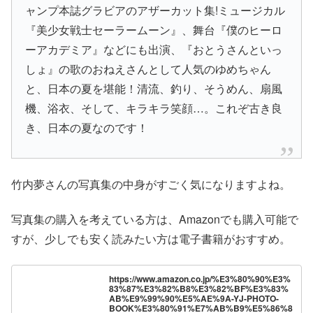
ャンプ本誌グラビアのアザーカット集!ミュージカル
『美少女戦士セーラームーン』、舞台『僕のヒーロ
ーアカデミア』などにも出演、『おとうさんといっ
しょ』の歌のおねえさんとして人気のゆめちゃん
と、日本の夏を堪能！清流、釣り、そうめん、扇風
機、浴衣、そして、キラキラ笑顔…。これぞ古き良
き、日本の夏なのです！
竹内夢さんの写真集の中身がすごく気になりますよね。
写真集の購入を考えている方は、Amazonでも購入可能で
すが、少しでも安く読みたい方は電子書籍がおすすめ。
https://www.amazon.co.jp/%E3%80%90%E3%
83%87%E3%82%B8%E3%82%BF%E3%83%
AB%E9%99%90%E5%AE%9A-YJ-PHOTO-
BOOK%E3%80%91%E7%AB%B9%E5%86%8