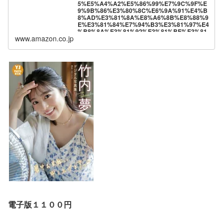
5%E5%A4%A2%E5%86%99%E7%9C%9F%E
9%9B%86%E3%80%8C%E6%9A%91%E4%B
8%AD%E3%81%8A%E8%A6%8B%E8%88%9
E%E3%81%84%E7%94%B3%E3%81%97%E4
%B8%8A%E3%81%92%E3%81%BE%E3%81
www.amazon.co.jp
%99%E3%81%A3%E3%80%8D-
%E7%AB%B9%E5%86%85%E5%A4%A2-
ebook/dp/B0FMWKTMFF?
__mk_ja_JP=%E3%82%AB%E3%82%BF%E3
%82%AB%E3%83%8A&crid=36DSH3NT9UU
C4&dib=eyJ2IjoiMSJ9.XWHNE0Fn_lSJInLkIsD
xIw6mr7D7vvTGsdt6qwro7SjGjHj071QN20Luc
GBJIEps.h7n-
0hu_5yYewaDD5w1zpZCb8l0k0ofXScHxH7lFJ
9A&dib_tag=se&keywords=%E7%AB%B9%E
5%86%85%E5%A4%A2&qid=1755741427&s=
books&sprefix=%E7%AB%B9%E5%86%85%
E5%A4%A2%2Cstripbooks%2C237&sr=1-
1&linkCode=ll1&tag=hiro94-
22&linkId=8e8486b9ecce4547598df4df5cb228
8e&language=ja_JP&ref_=as_li_ss_tl
電子版１１００円