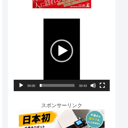
動
画
プ
レ
ー
ヤ
ー
00:00
00:43
スポンサーリンク