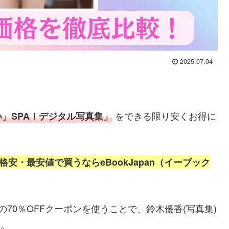
2025.07.04
をできる限り安くお得に
」SPA！デジタル写真集」
を格安・最安値で
買うならeBookJapan（イーブック
）の70％OFFクーポンを使うことで、鈴木優香(写真集)
す。