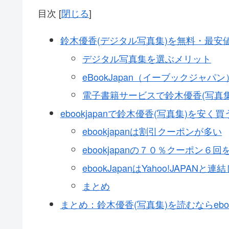
目次
[
閉じる
]
鈴木優香(デジタル写真集)を無料・最安
デジタル写真集を選ぶメリット
eBookJapan（イーブックジャパ
電子書籍サービスで鈴木優香(写真
ebookjapanで鈴木優香(写真集)を安く
ebookjapanは割引クーポンが多い
ebookjapanの７０％クーポン
ebookJapanはYahoo!JAPA
まとめ
まとめ：鈴木優香(写真集)を読むならeboo