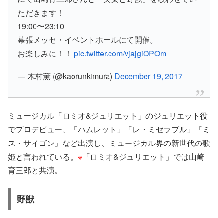
ただきます！
19:00〜23:10
幕張メッセ・イベントホールにて開催。
お楽しみに！！
pic.twitter.com/vjajgiOPOm
— 木村薫 (@kaorunkimura)
December 19, 2017
ミュージカル「ロミオ&ジュリエット」のジュリエット役
でプロデビュー、「ハムレット」「レ・ミゼラブル」「ミ
ス・サイゴン」など出演し、ミュージカル界の新世代の歌
姫と言われている。
※
「ロミオ&ジュリエット」では山崎
育三郎と共演。
野獣