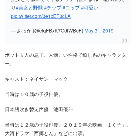
り
#美女と野獣
#チップ
#コップ
#可愛い
pic.twitter.com/0e1xEF3cLA
— あっか (@etqFBxK7OdlWBcF)
May 31, 2019
ポット夫人の息子。人懐こい性格で癒し系のキャラクタ
ー。
キャスト：
ネイサン・マック
当時は１０歳の子役俳優。
日本語吹き替え声優：池田優斗
当時は１２歳の子役俳優。２０１９年の映画「まく子」、
大河ドラマ「西郷どん」などに出演。