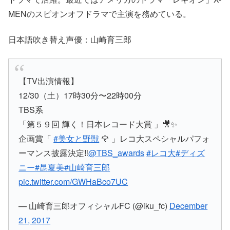
MENのスピオンオフドラマで主演を務めている。
日本語吹き替え声優：山崎育三郎
【TV出演情報】
12/30（土）17時30分〜22時00分
TBS系
「第５９回 輝く！日本レコード大賞 」🎥✨
企画賞「
#美女と野獣
🌹 」レコ大スペシャルパフォ
ーマンス披露決定‼️
@TBS_awards
#レコ大
#ディズ
ニー
#昆夏美
#山崎育三郎
pic.twitter.com/GWHaBco7UC
— 山崎育三郎オフィシャルFC (@iku_fc)
December
21, 2017