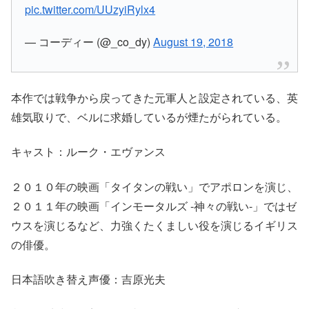
pic.twitter.com/UUzyiRylx4
— コーディー (@_co_dy)
August 19, 2018
本作では戦争から戻ってきた元軍人と設定されている、英
雄気取りで、ベルに求婚しているが煙たがられている。
キャスト：ルーク・エヴァンス
２０１０年の映画「タイタンの戦い」でアポロンを演じ、
２０１１年の映画「インモータルズ -神々の戦い-」ではゼ
ウスを演じるなど、力強くたくましい役を演じるイギリス
の俳優。
日本語吹き替え声優：吉原光夫