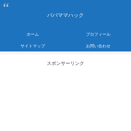
パパママハック
ホーム
プロフィール
サイトマップ
お問い合わせ
スポンサーリンク