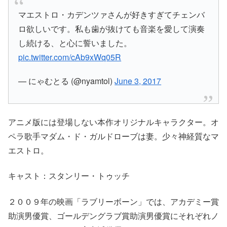
マエストロ・カデンツァさんが好きすぎてチェンバ
ロ欲しいです。私も歯が抜けても音楽を愛して演奏
し続ける、と心に誓いました。
pic.twitter.com/cAb9xWq05R
— にゃむとる (@nyamtol)
June 3, 2017
アニメ版には登場しない本作オリジナルキャラクター。オ
ペラ歌手マダム・ド・ガルドローブは妻。少々神経質なマ
エストロ。
キャスト：スタンリー・トゥッチ
２００９年の映画「ラブリーボーン」では、アカデミー賞
助演男優賞、ゴールデングラブ賞助演男優賞にそれぞれノ