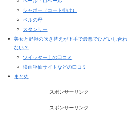
ペール・ロベール
シャポー（コート掛け）
ベルの母
スタンリー
美女と野獣の吹き替えが下手で最悪でひどいし合わ
ない？
ツイッター上の口コミ
映画評価サイトなどの口コミ
まとめ
スポンサーリンク
スポンサーリンク