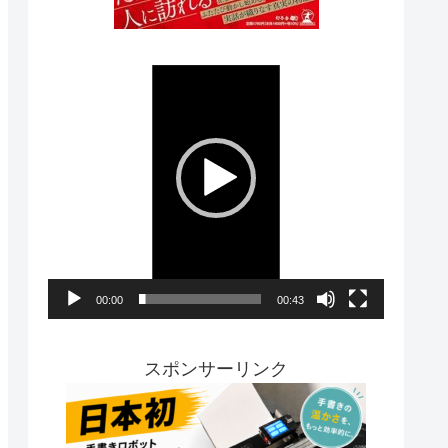
動
画
プ
レ
ー
ヤ
ー
00:00
00:43
スポンサーリンク