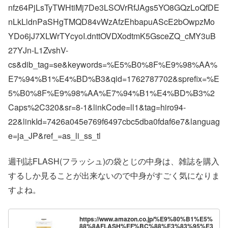
nfz64PjLsTyTWHtiMj7De3LSOVrRfJAgs5YO8GQzLoQfDE
nLkLldnPaSHgTMQD84vWzAfzEhbapuAScE2bOwpzMo
YDo6jJ7XLWrTYcyoI.dnttOVDXodtmK5GsceZQ_cMY3uB
27YJn-L1ZvshV-
cs&dib_tag=se&keywords=%E5%B0%8F%E9%98%AA%
E7%94%B1%E4%BD%B3&qid=1762787702&sprefix=%E
5%B0%8F%E9%98%AA%E7%94%B1%E4%BD%B3%2
Caps%2C320&sr=8-1&linkCode=ll1&tag=hiro94-
22&linkId=7426a045e769f6497cbc5dba0fdaf6e7&languag
e=ja_JP&ref_=as_li_ss_tl
週刊誌FLASH(フラッシュ)の袋とじの中身は、雑誌を購入
するしか見ることが出来ないので中身がすごく気になりま
すよね。
https://www.amazon.co.jp/%E9%80%B1%E5%
88%8AFLASH%EF%BC%88%E3%83%95%E3