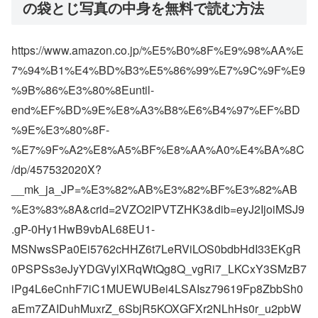
の袋とじ写真の中身を無料で読む方法
https://www.amazon.co.jp/%E5%B0%8F%E9%98%AA%E
7%94%B1%E4%BD%B3%E5%86%99%E7%9C%9F%E9
%9B%86%E3%80%8Euntil-
end%EF%BD%9E%E8%A3%B8%E6%B4%97%EF%BD
%9E%E3%80%8F-
%E7%9F%A2%E8%A5%BF%E8%AA%A0%E4%BA%8C
/dp/457532020X?
__mk_ja_JP=%E3%82%AB%E3%82%BF%E3%82%AB
%E3%83%8A&crid=2VZO2IPVTZHK3&dib=eyJ2IjoiMSJ9
.gP-0Hy1HwB9vbAL68EU1-
MSNwsSPa0Ei5762cHHZ6t7LeRViLOS0bdbHdI33EKgR
0PSPSs3eJyYDGVylXRqWtQg8Q_vgRi7_LKCxY3SMzB7
iPg4L6eCnhF7iC1MUEWUBei4LSAIsz79619Fp8ZbbSh0
aEm7ZAIDuhMuxrZ_6SbjR5KOXGFXr2NLhHs0r_u2pbW