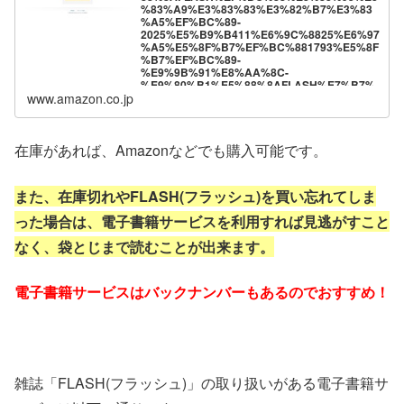
%83%A9%E3%83%83%E3%82%B7%E3%83
%A5%EF%BC%89-
2025%E5%B9%B411%E6%9C%8825%E6%97
%A5%E5%8F%B7%EF%BC%881793%E5%8F
%B7%EF%BC%89-
%E9%9B%91%E8%AA%8C-
%E9%80%B1%E5%88%8AFLASH%E7%B7%
www.amazon.co.jp
A8%E9%9B%86%E9%83%A8-
ebook/dp/B0FVDY267Z?
__mk_ja_JP=%E3%82%AB%E3%82%BF%E3
%82%AB%E3%83%8A&crid=37NWVNSVQXC
9J&dib=eyJ2IjoiMSJ9.XNo2jAqzxm64-
在庫があれば、Amazonなどでも購入可能です。
cWp9ZGtmcmQ7R4R47jz4xZF8_WuZH5j4t6IfU
Yanvh4dmNx4neP0HMQTwVZC07MA4Wyw7w
6wzKZL4ZUylHFulvuD_6nRl43_DFo4ZWbgsv
また、在庫切れやFLASH(フラッシュ)を買い忘れてしま
Uxfo8Hj36A37Vxvw9wYgyzPvgcS0O-
GTT6KyRb2uG4hb76fyRolTXxjcVgXzIVC3A2o
った場合は、電子書籍サービスを利用すれば見逃がすこと
OFsfz69IqKuZoTUAPKK4CXIetO-
GEZIOHtyQOdSvq5w6wApGoVAVgKJYY5-
なく、袋とじまで読むことが出来ます。
7pCi0krO_Uq8uMRpxdbrxC3ZmrRUnsSPCZs
SvSXK53dwpBbEV_8EVE.Ky5gJWH-
48UvS0jtul0uZdjqn-uv_OZXa-
dR5soh4iA&dib_tag=se&keywords=FLASH&q
電子書籍サービスはバックナンバーもあるのでおすすめ！
id=1762787741&sprefix=flash%2Caps%2C26
3&sr=8-1&linkCode=ll1&tag=hiro94-
22&linkId=39e5ad1c61c41d372e9bd3d18d53c
746&language=ja_JP&ref_=as_li_ss_tl
雑誌「FLASH(フラッシュ)」の取り扱いがある電子書籍サ