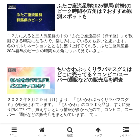
ふたご座流星群2025群馬(前橋)の
雑記
ピーク時間や方角は？おすすめ観
測スポットも
１２月に入ると三大流星群の中の「ふたご座流星群（双子座）」が観
測できる時期になるので、楽しみにしている方も多いと思います。
冬のイルミネーションとともに盛り上げてくれる、ふたご座流星群
2024群馬のピークの時間や方角について見ていきま...
ちいかわぷっくりラバマスグミは
雑記
どこに売ってる？コンビニ/スー
パー/通販などの販売店を調査
２０２２年８月２９日（月）より、「ちいかわぷっくりラバマスグ
ミ」が販売されています。 「ちいかわ」のコラボ商品は、すぐに売
り切れていて、買えないという情報が多かったので、コンビニ、スー
パー、通販などの販売店をまとめています。 で...
アラジンのアニメのキャラクター
雑記
メニュー
ホーム
検索
トップ
サイドバー
全て一覧まとめ！日本語吹き替え