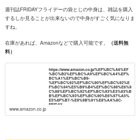
週刊誌FRIDAYフライデーの袋とじの中身は、雑誌を購入
するしか見ることが出来ないので中身がすごく気になりま
すね。
在庫があれば、Amazonなどで購入可能です。
（送料無
料）
https://www.amazon.co.jp/%EF%BC%A6%EF
%BC%B2%EF%BC%A9%EF%BC%A4%EF%
BC%A1%EF%BC%B9-
%EF%BC%92%EF%BC%90%EF%BC%92%E
F%BC%94%E5%B9%B4%EF%BC%98%E6%9
C%88%EF%BC%92%EF%BC%93%E3%83%B
B%EF%BC%93%EF%BC%90%E6%97%A5%
E5%8F%B7-%E9%9B%91%E8%AA%8C-
FRIDAY-
www.amazon.co.jp
FRIDAY%E7%B7%A8%E9%9B%86%E9%83%
A8-ebook/dp/B0D9234JCC?
__mk_ja_JP=%E3%82%AB%E3%82%BF%E3
%82%AB%E3%83%8A&crid=3BAAE8AIKJO0
R&dib=eyJ2IjoiMSJ9.3VZW9vrZKE0TsxsIkgB2
hm_g0Mx0cZapiskRbpnOmjn4uzzsRkBMzClZ
mK-
395aCMUFqkB0ODANivw0gixRuyLVzfzfSY2dj