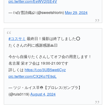
pic.twitter.com/EeWV2jSE4V
— ꒰ঌ白雪詩織໒꒱ (@sweetshiorin)
May 29, 2024
#コスサミ
最終日！撮影は終了しました⭕️
たくさんの列に感謝感謝🙏🏻
今から自撮りたくさんしてオフ会の用意します！
名古屋 栄オフ会は 19:00-21:00です
詳しくは
https://t.co/3UB5we6Cyz
pic.twitter.com/CX2Ko7E9qL
— ツジ・ルイス🐰⛑【プロレス/ガンプラ】
(@ruis0119)
August 4, 2024