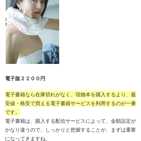
9qX1O-
_W6OD1n_qwwbT60C66g8kX9n69Tj74bh-
QHETf9rcPKFUy1-
n6RkZWnMBv3_v7a2Z4lQekR0NY7kH9dyyNk
rTMDBLKYd5gZk9AEefOvWpwi4sm3iFfjPVBI0
mc3-
KvJVDDXt6dsLYgGB2KlUtPgGRClP5TeiMwvT
Ev9VGRwPOuHHJ-
aF6kzmDkPipR2K65Zi_yy1IEroqghRiRqFRsx3
W72kcMAQwQAVveeGO1o9odxXXGNbYfmpm
GJSkahNLEsDLAzvwjNcEvOkV0tM42CxhzVR
UM5HiO4StDig-pI-
K2dgn3CHkhBv6Y5ZbViDorpo4zEnl9lt-
lzvu2dOd7dsHQ-
T_mbwQM.nrTD81HiJrZzxf3m5HMwO5t5ttGlW
UBRo0VrkcwfN5U&dib_tag=se&keywords=%
E4%BD%90%E3%80%85%E6%9C%A8%E3%
電子版２２００円
81%BB%E3%81%AE%E3%81%8B&qid=1738
888172&sprefix=%E4%BD%90%E3%80%85%
E6%9C%A8%E3%81%BB%E3%81%AE%E3%
81%8B%2Caps%2C377&sr=8-
電子書籍なら在庫切れがなく、現物本を購入するより、最
1&linkCode=ll1&tag=hiro94-
22&linkId=8aa7bd91e59662d3aec3bbfa061a0
安値・格安で買える電子書籍サービスを利用するのが一番
5af&language=ja_JP&ref_=as_li_ss_tl
です。
電子書籍は、購入する配信サービスによって、金額設定が
かなり違うので、しっかりと把握することが、まずは重要
になってきますね。