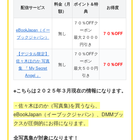
料金（月
ポイント＆特
配信サービス
お得度
額）
典
７０％OFFク
eBookJapan（イー
ーポン
無し
７０％OFF
ブックジャパン）
最大２０００
円引き
【デジタル限定】
７０％OFFク
佐々木ほのか 写真
ーポン
無し
７０％OFF
集 『 My Secret
最大５００円
Angel 』
引き
※こちらは２０２５年３月現在の情報になります。
・佐々木ほのか（写真集)を買うなら、
eBookJapan（イーブックジャパン）、DMMブッ
クスが圧倒的にお得になります。
全写真集が対象になります！