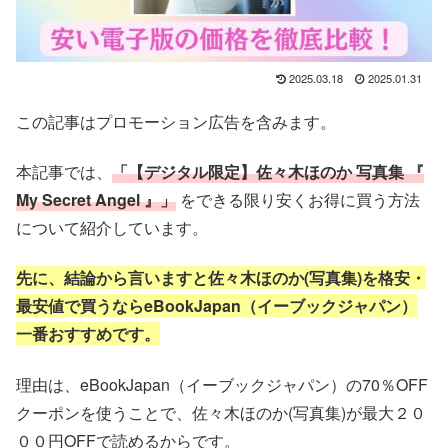
2025.03.18
2025.01.31
この記事はプロモーション広告を含みます。
本記事では、
「【デジタル限定】佐々木ほのか 写真集 『
My Secret Angel 』」
をできる限り安くお得に買う方法
について紹介しています。
先に、結論から言いますと佐々木ほのか(写真集)を格安・
最安値で
買うならeBookJapan（イーブックジャパン）
一番おすすめです。
理由は、eBookJapan（イーブックジャパン）の70％OFF
クーポンを使うことで、佐々木ほのか(写真集)
が最大２０
００円OFFで読めるからです。