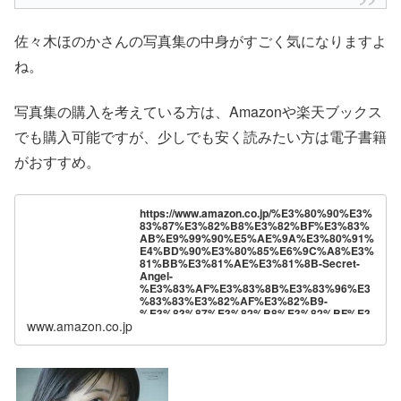
佐々木ほのかさんの写真集の中身がすごく気になりますよ
ね。
写真集の購入を考えている方は、Amazonや楽天ブックス
でも購入可能ですが、少しでも安く読みたい方は電子書籍
がおすすめ。
https://www.amazon.co.jp/%E3%80%90%E3%
83%87%E3%82%B8%E3%82%BF%E3%83%
AB%E9%99%90%E5%AE%9A%E3%80%91%
E4%BD%90%E3%80%85%E6%9C%A8%E3%
81%BB%E3%81%AE%E3%81%8B-Secret-
Angel-
%E3%83%AF%E3%83%8B%E3%83%96%E3
%83%83%E3%82%AF%E3%82%B9-
%E3%83%87%E3%82%B8%E3%82%BF%E3
www.amazon.co.jp
%83%AB%E5%86%99%E7%9C%9F%E9%9B
%86-ebook/dp/B0DSLFLG15?
__mk_ja_JP=%E3%82%AB%E3%82%BF%E3
%82%AB%E3%83%8A&crid=2Q6QDT3IVB3N
T&dib=eyJ2IjoiMSJ9.PEpYNKV7bGReeYfApM
7h8zTvESA6feRtfE2L_ibhKHNlr1fUI6Dpjkv5gv
A56Vm1dyiUGnm3ESWZpRfKO7Dhsx5TAWGz