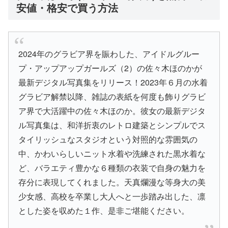
安値・格安で買う方法
2024年のグラビア界を賑わした、アイドルグルー
プ・アップアップガールズ（2）の佐々木ほのかが
最新デジタル写真集をリリース！2023年６月の水着
グラビア解禁以降、雑誌の表紙を何度も飾りグラビ
ア界で大活躍中の佐々木ほのか。彼女の最新デジタ
ル写真集は、和洋折衷のレトロ建築とシンプルでス
タイリッシュなスタジオという対照的な雰囲気の
中、かわいらしいニット水着や洗練された黒水着な
ど、バラエティ豊かな６種類の衣装で自身の魅力を
存分に表現してくれました。天真爛漫な等身大の美
少女感、高校を卒業し大人へと一歩踏み出した、凛
とした姿を収めた１作、是非ご堪能ください。