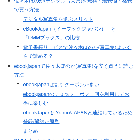
佐々木ほのか(デジタル写真集)を無料・最安値・格安
で買う方法
デジタル写真集を選ぶメリット
eBookJapan（イーブックジャパン）」と
「DMMブックス」の比較
電子書籍サービスで佐々木ほのか(写真集)はいく
らで読める？
ebookjapanで佐々木ほのか(写真集)を安く買うに読む
方法
ebookjapanは割引クーポンが多い
ebookjapanの７０％クーポン１回を利用してお
得に楽しむ
ebookJapanはYahoo!JAPANと連結しているため
登録/解約が簡単
まとめ