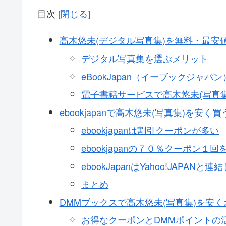
目次
[
閉じる
]
高木悠未(デジタル写真集)を無料・最安
デジタル写真集を選ぶメリット
eBookJapan（イーブックジャ
電子書籍サービスで高木悠未(写真
ebookjapanで高木悠未(写真集)を安く
ebookjapanは割引クーポンが多い
ebookjapanの７０％クーポン
ebookJapanはYahoo!JAPA
まとめ
DMMブックスで高木悠未(写真集)を安
お得なクーポンとDMMポイントの