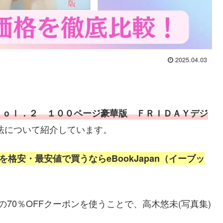
2025.04.03
ｖｏｌ．２ １００ページ豪華版 ＦＲＩＤＡＹデジ
法
について紹介しています。
)を
格安・最安値で
買うならeBookJapan（イーブッ
）の70％OFFクーポンを使うことで、高木悠未(写真集)