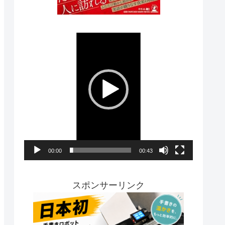
動
画
プ
レ
ー
ヤ
ー
00:00
00:43
スポンサーリンク