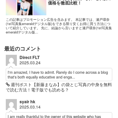
価格を徹底比較！
この記事はプロモーション広告を含みます。 本記事では、瀬戸環奈
(1st写真集emeraldデジタル版)をできる限り安くお得に買う方法につ
いて紹介しています。 先に、結論から言いますと瀬戸環奈(1st写真集
emeraldデジタル版...
最近のコメント
Direct FLT
2025.03.24
I'm amazed, I have to admit. Rarely do I come across a blog
that's both equally educative and enga...
週刊ポスト【新藤まなみ】の袋とじ写真の中身を無料
で読む方法！電子版でも読める？
syair hk
2025.03.14
I am really thankful to the owner of this website who has