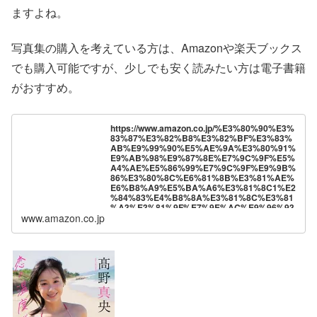
ますよね。
写真集の購入を考えている方は、Amazonや楽天ブックス
でも購入可能ですが、少しでも安く読みたい方は電子書籍
がおすすめ。
https://www.amazon.co.jp/%E3%80%90%E3%
83%87%E3%82%B8%E3%82%BF%E3%83%
AB%E9%99%90%E5%AE%9A%E3%80%91%
E9%AB%98%E9%87%8E%E7%9C%9F%E5%
A4%AE%E5%86%99%E7%9C%9F%E9%9B%
86%E3%80%8C%E6%81%8B%E3%81%AE%
E6%B8%A9%E5%BA%A6%E3%81%8C1%E2
%84%83%E4%B8%8A%E3%81%8C%E3%81
%A3%E3%81%9F%E7%9E%AC%E9%96%93
www.amazon.co.jp
%E3%80%8D-
%E9%80%B1%E3%83%97%E3%83%AC-
PHOTO-BOOK-
%E9%AB%98%E9%87%8E%E7%9C%9F%E5
%A4%AE-ebook/dp/B0G57RRNMZ?
__mk_ja_JP=%E3%82%AB%E3%82%BF%E3
%82%AB%E3%83%8A&crid=13G1W53K94PL
P&dib=eyJ2IjoiMSJ9.l9dIBNhpfQWm4Q-
CJnrWbW34Xx9oLP7U_NDBSHxbJbn4WafVn
xq9e0BfVkMlhwasjdx1tU-
ARtbLEVCHTiZEVQwYQcCuT5O9iI7j-