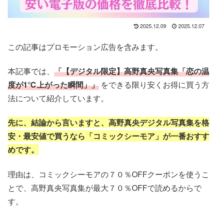
2025.12.09
2025.12.07
この記事はプロモーション広告を含みます。
本記事では、
「【デジタル限定】高野真央写真集「恋の温
度が1℃上がった瞬間」」
をできる限り安くお得に買う方
法
について紹介しています。
先に、結論から言いますと、高野真央デジタル写真集を格
安・最安値で
買うなら「コミックシーモア」が
一番おすす
めです。
理由は、コミックシーモアの７０％OFFクーポンを使うこ
とで、高野真央写真集
が最大７０％OFFで読めるからで
す。