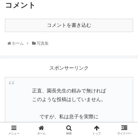
コメント
コメントを書き込む
ホーム
写真集
スポンサーリンク
正直、園長先生の頼みで無ければ
このような投稿はしていません。
ですが、私は息子を実際に
預けていた保護者です。だからこそ
この投稿には責任を持って紹介しています。
メニュー
ホーム
検索
トップ
サイドバー