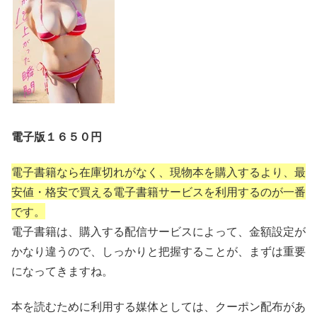
UD7idBUtIB05gRHEEvFCtPlNBjXzWr41m8Lir
HuCg6UNgxff3dnM-
jg1DhzQCmrBGQYxtwRs936VIDai9vecbXqnC
qMUJ0zro5By_0X56mVv87xQ7XhYwY0VKYzj
wKiQ20oB-
4FOX7KDnUuxa58ikICvqmPQ0Z0HAWKwCtj5
mYUGW1tWrrmaN1CHmBv7S2DtbP57io.OZrlf
Gbt2Clwua8Sqedk9jxAyeHx04_aPAf9WbY3rv
8&dib_tag=se&keywords=%E9%AB%98%E9
%87%8E%E7%9C%9F%E5%A4%AE&qid=176
5242761&sprefix=%E9%AB%98%E9%87%8E
%E7%9C%9F%E5%A4%AE%2Caps%2C371&
sr=8-1&linkCode=ll1&tag=hiro94-
電子版１６５０円
22&linkId=d2a9af5c845006718262ea9bd31d9
53f&language=ja_JP&ref_=as_li_ss_tl
電子書籍なら在庫切れがなく、現物本を購入するより、最
安値・格安で買える電子書籍サービスを利用するのが一番
です。
電子書籍は、購入する配信サービスによって、金額設定が
かなり違うので、しっかりと把握することが、まずは重要
になってきますね。
本を読むために利用する媒体としては、クーポン配布があ