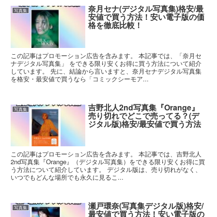
奈月セナ(デジタル写真集)格安/最
写真集
安値で買う方法！安い電子版の価
格を徹底比較！
この記事はプロモーション広告を含みます。 本記事では、「奈月セ
ナデジタル写真集」 をできる限り安くお得に買う方法について紹介
しています。 先に、結論から言いますと、奈月セナデジタル写真集
を格安・最安値で買うなら「コミックシーモア...
吉野北人2nd写真集『Orange』
写真集
売り切れでどこで売ってる？(デ
ジタル版)格安/最安値で買う方法
この記事はプロモーション広告を含みます。 本記事では、吉野北人
2nd写真集『Orange』（デジタル写真集）をできる限り安くお得に買
う方法について紹介しています。 デジタル版は、売り切れがなく、
いつでもどんな場所でも永久に見るこ...
瀬戸環奈(写真集デジタル版)格安/
写真集
最安値で買う方法！安い電子版の