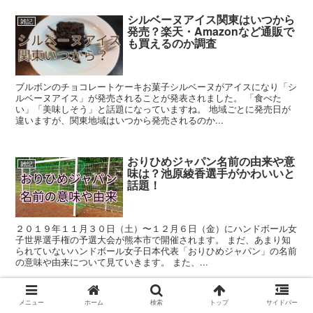
シルベーヌアイス関東はいつから
雑記
発売？楽天・Amazonなど通販で
も買えるのか調査
ブルボンのチョコレートケーキお菓子シルベーヌがアイスになり「シ
ルベーヌアイス」が発売されることが発表されました。 「食べた
い」「美味しそう」と話題になっていますね。 地域ごとに発売日が
違いますが、関東地域はいつから発売されるのか...
おりひめジャパン名前の由来や意
雑記
味は？池原綾香選手がかわいいと
話題！
２０１９年１１月３０日（土）〜１２月６日（金）にハンドボール女
子世界選手権の予選大会が熊本市で開催されます。 まだ、あまり知
られていないハンドボール女子日本代表「おりひめジャパン」の名前
の意味や由来について見ていきます。 また、...
最近のコメント
メニュー
ホーム
検索
トップ
サイドバー