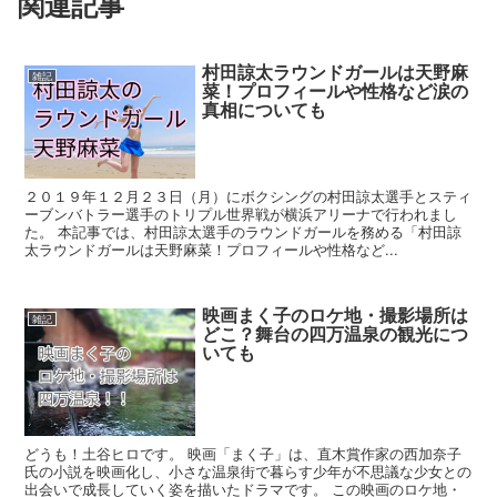
関連記事
村田諒太ラウンドガールは天野麻
雑記
菜！プロフィールや性格など涙の
真相についても
２０１９年１２月２３日（月）にボクシングの村田諒太選手とスティ
ーブンバトラー選手のトリプル世界戦が横浜アリーナで行われまし
た。 本記事では、村田諒太選手のラウンドガールを務める「村田諒
太ラウンドガールは天野麻菜！プロフィールや性格など...
映画まく子のロケ地・撮影場所は
雑記
どこ？舞台の四万温泉の観光につ
いても
どうも！土谷ヒロです。 映画「まく子」は、直木賞作家の西加奈子
氏の小説を映画化し、小さな温泉街で暮らす少年が不思議な少女との
出会いで成長していく姿を描いたドラマです。 この映画のロケ地・