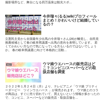
撮影場所など、舞台になる四万温泉は観光スポ...
今井瑠々(るる)wikiプロフィール
雑記
まとめ！かわいいけど結婚してい
るの？
立憲民主党から全国最年少出馬の今井瑠々さん(26)が離党し、自民党
推薦候補として春の岐阜県議選へ出馬の意向を表明しています。 若
くてかわいい方なので気になっている方もいるのではないでしょう
か。 春の岐阜県議選に向けて本格的に活動...
ウマ娘ウエハースの販売店はど
雑記
こ？コンビニ/スーパーなどの取
扱店舗を調査
２０２２年１月２４日（月）より、テレビアニメ「ウマ娘 プリティ
ーダービー ツインウエハース 」が発売されます。 ウマ娘とのコラ
ボ商品は、すぐに売り切れていて、買えないという情報が多かったの
で、コンビニ、スーパーなどの販売店・取扱店舗を...