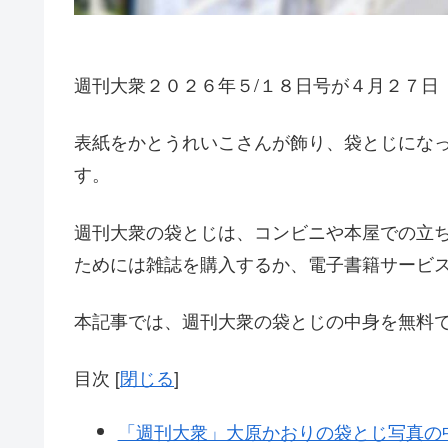
週刊大衆２０２６年５/１８日号が４月２７日
表紙をかとうれいこさんが飾り、袋とじにな
す。
週刊大衆の袋とじは、コンビニや本屋での立
ためには雑誌を購入するか、電子書籍サービ
本記事では、週刊大衆の袋とじの中身を無料
目次
[
閉じる
]
「週刊大衆」大原かおりの袋とじ写真の