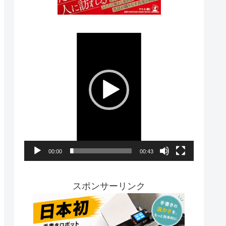
動
画
プ
レ
ー
ヤ
ー
00:00
00:43
スポンサーリンク