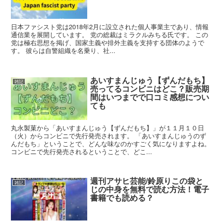
日本ファシスト党は2018年2月に設立された個人事業主であり、情報
通信業を展開しています。 党の総裁はミラクルみちる氏です。 この
党は極右思想を掲げ、国家主義や排外主義を支持する団体のようで
す。 彼らは自警組織を名乗り、社...
あいすまんじゅう【ずんだもち】
雑記
売ってるコンビニはどこ？販売期
間はいつまでで口コミ感想につい
ても
丸永製菓から「あいすまんじゅう【ずんだもち】」が１１月１０日
（火）からコンビニで先行発売されます。 「あいすまんじゅうのず
んだもち」ということで、どんな味なのかすごく気になりますよね。
コンビニで先行発売されるということで、どこ...
週刊アサヒ芸能/鈴原りこの袋と
雑記
じの中身を無料で読む方法！電子
書籍でも読める？