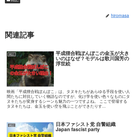
hiromasa
関連記事
平成狸合戦ぽんぽこの金玉が大き
雑記
いのはなぜ？モデルは歌川国芳の
浮世絵
映画「平成狸合戦ぽんぽこ」は、タヌキたちがあらゆる手段を使い人
間たちに対抗していく物語なのですが、化け学を使い色々なものにタ
ヌキたちが変身するシーンも魅力の一つですよね。 ここで登場する
タヌキたちは、金玉を使い空を飛ぶことができたりす...
日本ファシスト党 自警組織
雑記
Japan fascist party