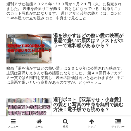
週刊アサヒ芸能２０２５年１/３０号が１月２１日（火）に発売され
ました。 表紙を鈴原りこが飾り、袋とじになっている「鈴原りこ」
のカット写真が気になります。 週刊アサヒ芸能の袋とじは、コンビ
ニや本屋での立ち読みでは、中身まで見ること...
湯を沸かすほどの熱い愛の映画が
雑記
最悪で嫌いの原因は？ラストがホ
ラーで違和感があるから？
映画「湯を沸かすほどの熱い愛」は２０１６年に公開された映画で、
主演は宮沢りえさんが務め話題になりました。 第４０回日本アカデ
ミー賞では６部門を受賞し、映画の評価は高いと思われますが、中に
は最悪で嫌いという意見があるのですが、どうやらラ...
週刊ポスト【双葉りせ・小森愛】
雑記
の袋とじ写真の中身を無料で読む
方法！電子版でも読める？
メニュー
ホーム
検索
トップ
サイドバー
週刊ポスト２０２６年３/１３号が２月２７日（金）に発売されまし