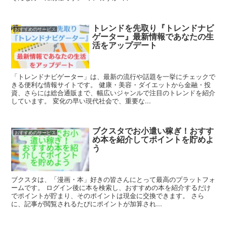
トレンドを先取り『トレンドナビ
おすすめのサービス
ゲーター』最新情報であなたの生
活をアップデート
「トレンドナビゲーター」は、最新の流行や話題を一挙にチェックで
きる便利な情報サイトです。 健康・美容・ダイエットから金融・投
資、さらには総合通販まで、幅広いジャンルで注目のトレンドを紹介
しています。 変化の早い現代社会で、重要な...
ブクスタでお小遣い稼ぎ！おすす
おすすめのサービス
め本を紹介してポイントを貯めよ
う
ブクスタは、「漫画・本」好きの皆さんにとって最高のプラットフォ
ームです。 ログイン後に本を検索し、おすすめの本を紹介するだけ
でポイントが貯まり、そのポイントは現金に交換できます。 さら
に、記事が閲覧されるたびにポイントが加算され...