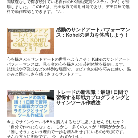
間破綻なしで稼ぎ続けている自作のFX自動売買システム（EA）が登
場しました。 このEAは、完全放置で運用可能であり、デモ口座で無
料で動作確認もできます。 ツ...
感動のサンドアートパフォーマン
おすすめのサービス
ス：Koheiの魅力を体感しよう！
心を揺さぶるサンドアートの世界へようこそ！ Koheiのサンドアート
パフォーマンスは、見る者の心を揺さぶる芸術体験を提供します。
結婚式や卒業式などの特別な場面で、セピア色の砂を巧みに使い、温
かみと懐かしさを感じさせるサンドアー...
トレードの新常識！最短1日間で
おすすめのサービス
習得する即戦力プログラミングと
サインツール作成法
今までサインツールやEAを購入するたびに思いませんでしたか？
「自分で作れたらな」と。 しかし、多くの人々が「時間がかかる」
「難しそう」という理由で一歩を踏み出せずにいるのが現実です。
そんな方々に朗報です。 今、わずか1日...