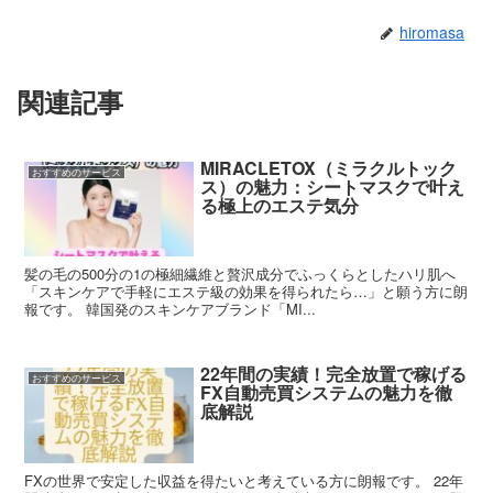
hiromasa
関連記事
MIRACLETOX（ミラクルトック
おすすめのサービス
ス）の魅力：シートマスクで叶え
る極上のエステ気分
髪の毛の500分の1の極細繊維と贅沢成分でふっくらとしたハリ肌へ
「スキンケアで手軽にエステ級の効果を得られたら…」と願う方に朗
報です。 韓国発のスキンケアブランド「MI...
22年間の実績！完全放置で稼げる
おすすめのサービス
FX自動売買システムの魅力を徹
底解説
FXの世界で安定した収益を得たいと考えている方に朗報です。 22年