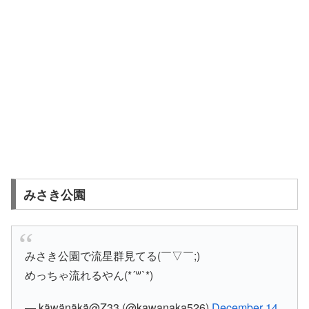
みさき公園
みさき公園で流星群見てる(￣▽￣;)
めっちゃ流れるやん(*´꒳`*)
— käwänäkä@Z33 (@kawanaka526)
December 14,