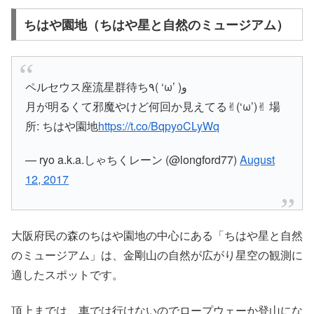
ちはや園地（ちはや星と自然のミュージアム）
ペルセウス座流星群待ち٩( ‘ω’ )و
月が明るくて邪魔やけど何回か見えてる✌︎(‘ω’)✌︎ 場
所: ちはや園地
https://t.co/BqpyoCLyWq
— ryo a.k.a.しゃちくレーン (@longford77)
August
12, 2017
大阪府民の森のちはや園地の中心にある「ちはや星と自然
のミュージアム」は、金剛山の自然が広がり星空の観測に
適したスポットです。
頂上までは、車では行けないのでロープウェーか登山にな