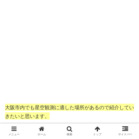
大阪市内でも星空観測に適した場所があるので紹介してい
きたいと思います。
長居公園（大阪市東住吉区）
メニュー
ホーム
検索
トップ
サイドバー