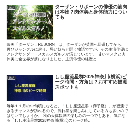
ターザン・リボーンの俳優の筋肉
雑記
は本物？肉体美と身体能力につい
ても
映画「ターザン：REBORN」は、ターザンが英国へ帰還してから、
再びジャングルに戻り、悪い奴らと闘う物語ですが、その主演俳優は
アレクサンダー・スカルスガルノが演じています。 甘いマスクと肉
体美に全世界が虜になりました。主演俳優の経歴と...
しし座流星群2025神奈川(横浜)ピ
雑記
ーク時間・方角は？おすすめ観測
スポットも
毎年１１月の中旬頃になると、「しし座流星群（獅子座）」が観測で
きるチャンスが訪れるので、流れ星を楽しみにしている方も多いので
はないでしょうか。 秋の天体観測の楽しみの一つでもある、気にな
る「しし座流星群2025神奈川(横浜)のピーク時...