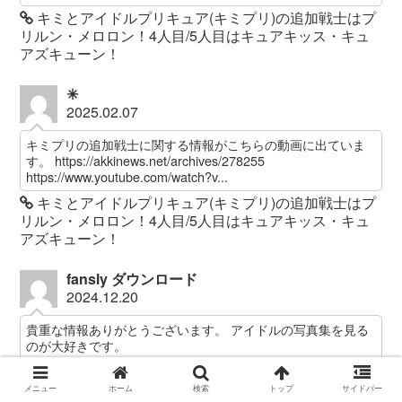
キミとアイドルプリキュア(キミプリ)の追加戦士はプ
リルン・メロロン！4人目/5人目はキュアキッス・キュ
アズキューン！
✳︎
2025.02.07
キミプリの追加戦士に関する情報がこちらの動画に出ていま
す。 https://akkinews.net/archives/278255
https://www.youtube.com/watch?v...
キミとアイドルプリキュア(キミプリ)の追加戦士はプ
リルン・メロロン！4人目/5人目はキュアキッス・キュ
アズキューン！
fansly ダウンロード
2024.12.20
貴重な情報ありがとうございます。 アイドルの写真集を見る
のが大好きです。
FRIDAYフライデー奈月セナの袋とじの中身を無料で
読む方法！電子書籍でも読める？
メニュー
ホーム
検索
トップ
サイドバー