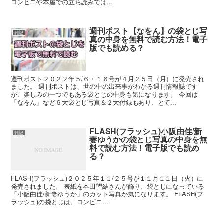
コンビニや本屋での立ち読みでは...
週刊ポスト【なをん】の袋とじ写
雑記
真の中身を無料で読む方法！電子
版でも読める？
週刊ポスト２０２２年５/６・１６号が４月２５日（月）に発売され
ました。 週刊ポストは、世の中の出来事がわかる週刊情報誌です
が、楽しみの一つでもある袋とじの中身も気になります。 今回は
「なをん」など６大袋とじ写真＆２大付録もあり、とて...
FLASH(フラッシュ)小阪由佳/新
雑記
妻ゆうかの袋とじ写真の中身を無
料で読む方法！電子版でも読め
る？
FLASH(フラッシュ)２０２５年１１/２５号が１１月１１日（火）に
発売されました。 表紙を本田望結さんが飾り、袋とじになっている
「小阪由佳/新妻ゆうか」のカット写真が気になります。 FLASH(フ
ラッシュ)の袋とじは、コンビニ...