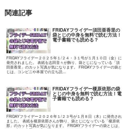
関連記事
FRIDAYフライデー須田亜香里の
雑記
袋とじの中身を無料で読む方法！
電子書籍でも読める？
FRIDAYフライデー２０２５年１/２４・３１号が１月１０日（金）に
発売されました。 表紙を志田音々が飾り、袋とじになっている「須
田亜香里」のカット写真が気になります。 FRIDAYフライデーの袋と
じは、コンビニや本屋での立ち読...
FRIDAYフライデー榎原依那の袋
雑記
とじの中身を無料で読む方法！電
子書籍でも読める？
FRIDAYフライデー２０２６年１/２３号が１月８日（木）に発売され
ました。 表紙を榎原依那さんが飾り、袋とじになっている「榎原依
那」のカット写真が気になります。 FRIDAYフライデーの袋とじは、