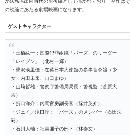
が法務省出向時代の前後編として描かれており、今作はそ
の続編にあたる劇場映画になります。
ゲストキャラクター
・土橋紘一：国際犯罪組織「バーズ」のリーダー
「レイブン」（北村一輝）
・鷺沢瑛里佳：在英日本大使館の参事官令嬢（少
女：内田未来、山口まゆ）
・山﨑哲雄：警察庁警備局局長・警視監（菅原大
吉）
・折口洋介：内閣官房副長官（篠井英介）
・ジェイ／滝口淳：「バーズ」のメンバー（石田法
嗣）
・石川大輔：社美彌子の部下（林泰文）