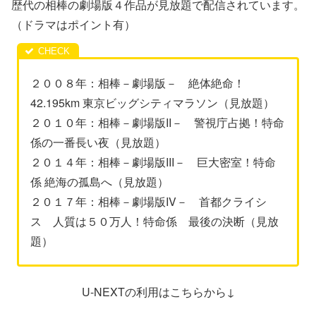
歴代の相棒の劇場版４作品が見放題で配信されています。
（ドラマはポイント有）
２００８年：相棒－劇場版－ 絶体絶命！
42.195km 東京ビッグシティマラソン（見放題）
２０１０年：相棒－劇場版II－ 警視庁占拠！特命
係の一番長い夜（見放題）
２０１４年：相棒－劇場版III－ 巨大密室！特命
係 絶海の孤島へ（見放題）
２０１７年：相棒－劇場版IV－ 首都クライシ
ス 人質は５０万人！特命係 最後の決断（見放
題）
U-NEXTの利用はこちらから↓