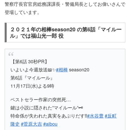
警察庁長官官房総務課課長・
警備局長
としてお偉いさんで
登場しています。
２０２１年の相棒season20 の第6話「マイルー
ル」では福山光一郎 役
【第6話 30秒PR】
いよいよ今週放送📖✨
#相棒
season20
第6話『マイルール』
11月17日(水)よる9時
ベストセラー作家の突然死…
鍵は小説に隠された”マイルール”🗝️
特命係が失われた真実をあぶりだす‼️
#水谷豊
#反町
隆史
#菅原大吉
#aibou