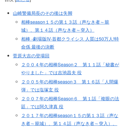
山崎警備局長のその後は失脚
相棒season１５の第１３話（声なき者～籠
城）、第１４話（声なき者～突入）
相棒 -劇場版IV-首都クライシス 人質は50万人!特
命係 最後の決断
菅原大吉の登場回
２００４年の相棒Season２ 第１１話「秘書が
やりました」では吉池昌夫 役
２００５年の相棒season３ 第１６話「人間爆
弾」では塩塚玄 役
２００７年の相棒Season６ 第１話「複眼の法
廷」では阿久津真 役
２０１７年の相棒season１５の第１３話（声な
き者～籠城）、第１４話（声なき者～突入）、