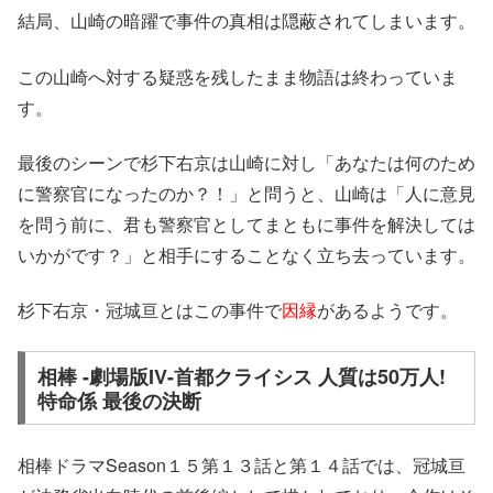
結局、山崎の暗躍で事件の真相は
隠蔽
されてしまいます。
この山崎へ対する疑惑を残したまま物語は終わっていま
す。
最後のシーンで杉下右京は山崎に対し「あなたは何のため
に警察官になったのか？！」と問うと、山崎は「人に意見
を問う前に、君も警察官としてまともに事件を解決しては
いかがです？」と相手にすることなく立ち去っています。
杉下右京・冠城亘とはこの事件で
因縁
があるようです。
相棒 -劇場版IV-首都クライシス 人質は50万人!
特命係 最後の決断
相棒ドラマSeason１５第１３話と第１４話では、冠城亘