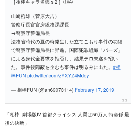
［相棒キャラ名鑑 s２］①④
山崎哲雄（菅原大吉）
警察庁長官官房総務課課長
→警察庁警備局長
法務省時代の亘の時発生した立てこもり事件の功績
で警察庁警備局長に昇進。国際犯罪組織「バーズ」
による身代金要求を拒否し、結果テロ未遂を招い
た。事件後隠蔽を企むも事件は明るみに出た。
#相
棒FUN
pic.twitter.com/zYXYZ4Mdey
— 相棒FUN (@an69073114)
February 17, 2019
「相棒 -劇場版IV-首都クライシス 人質は50万人!特命係 最
後の決断」