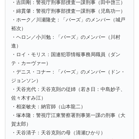
・吉田剛：警視庁刑事部捜査一課刑事（田中啓三）
・綿貫肇：警視庁刑事部捜査一課刑事（児島功一）
・ホーク／川瀬隆史：「バーズ」のメンバー（城戸
裕次）
・ヘロン／小川勉：「バーズ」のメンバー（川村
進）
・ロイ・モリス：国連犯罪情報事務局職員（ダン
テ・カーヴァー）
・デニス・コナー：「バーズ」のメンバー（ドン・
ジョンソン）
・天谷光代：天谷克則の従姉（若き日：中島妙子、
佐々木すみ江）
・相楽敏夫：納官師（山本龍二）
・塚本隆：警視庁江東警察署刑事第一課の刑事（大
賀太郎）
・天谷清子：天谷克則の母（清瀬ひかり）