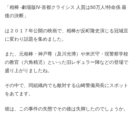
「相棒 -劇場版IV-首都クライシス 人質は50万人!特命係 最
後の決断」
は２０１７年公開の映画で、相棒が反町隆史演じる冠城亘
に変わり話題を集めました。
また、元相棒・神戸尊（及川光博）や米沢守・現警察学校
の教官（六角精児）といった旧レギュラー陣などの登場で
盛り上がりましたね。
その中で、同組織内でも敵対する
山崎警備局長
にスポット
をあてます。
彼は、この
事件の失態でその後は失脚
したのでしょうか。