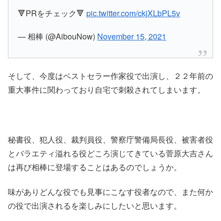
🔻PRをチェック🔻
pic.twitter.com/ckjXLbPL5v
— 相棒 (@AibouNow)
November 15, 2021
そして、今度はベストセラー作家役で出演し、２２年前の
重大事件に関わっており自宅で刺殺されてしまいます。
秘書役、犯人役、裁判員役、警察庁警備局長役、被害者役
とバラエティ溢れる役どころ演じてきている
菅原大吉
さん
は再び相棒に登場することはあるのでしょうか。
味がありどんな役でも見事にこなす役者なので、また何か
の役で出演されるを楽しみにしたいと思います。