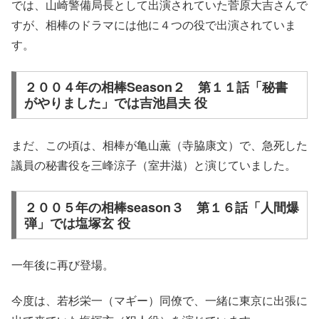
では、
山崎警備局長
として出演されていた
菅原大吉
さんで
すが、相棒のドラマには他に４つの役で出演されていま
す。
２００４年の相棒Season２ 第１１話「秘書
がやりました」では吉池昌夫 役
まだ、この頃は、相棒が亀山薫（寺脇康文）で、急死した
議員の
秘書役
を三峰涼子（室井滋）と演じていました。
２００５年の相棒season３ 第１６話「人間爆
弾」では塩塚玄 役
一年後に再び登場。
今度は、若杉栄一（マギー）同僚で、一緒に東京に出張に