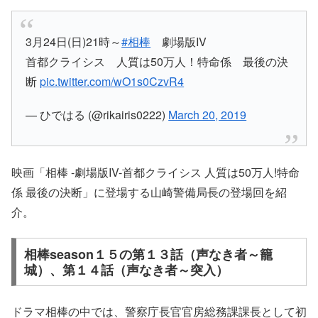
3月24日(日)21時～
#相棒
劇場版IV
首都クライシス 人質は50万人！特命係 最後の決
断
pic.twitter.com/wO1s0CzvR4
— ひではる (@rikairis0222)
March 20, 2019
映画
「相棒 -劇場版IV-首都クライシス 人質は50万人!特命
係 最後の決断」
に登場する
山崎警備局長
の登場回を紹
介。
相棒season１５の第１３話（声なき者～籠
城）、第１４話（声なき者～突入）
ドラマ相棒の中では、警察庁長官官房総務課課長として初