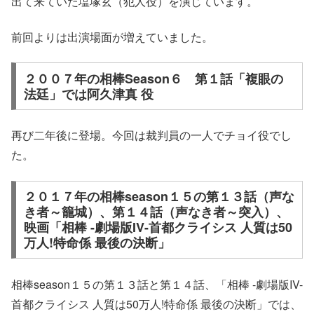
出て来ていた塩塚玄（
犯人役
）を演じています。
前回よりは出演場面が増えていました。
２００７年の相棒Season６ 第１話「複眼の
法廷」では阿久津真 役
再び二年後に登場。今回は
裁判員
の一人でチョイ役でし
た。
２０１７年の相棒season１５の第１３話（声な
き者～籠城）、第１４話（声なき者～突入）、
映画「相棒 -劇場版IV-首都クライシス 人質は50
万人!特命係 最後の決断」
相棒season１５の第１３話と第１４話、「相棒 -劇場版IV-
首都クライシス 人質は50万人!特命係 最後の決断」では、