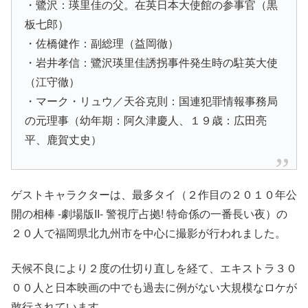
・鷺沢：瑛里佳の父。在英日本大使館の参事官（黒
板七郎）
・佐橋健作：副総理（益岡徹）
・岩井孝信：鷺沢瑛里佳誘拐事件発生時の駐英大使
（江守徹）
・マーク・リュウ／天谷克則：国連犯罪情報事務局
の元理事（幼年期：阿久津慶人、１９歳：広田亮
平、鹿賀丈史）
ゲストキャラクターは、最多タイ（２作目の２０１０年公
開の相棒 -劇場版II- 警視庁占拠! 特命係の一番長い夜）の
２０人で福岡県北九州市を中心に撮影が行われました。
天候不良により２度の仕切り直しを経て、エキストラ３０
００人と日本映画の中でも過去に例がない大規模なロケが
敢行されています。