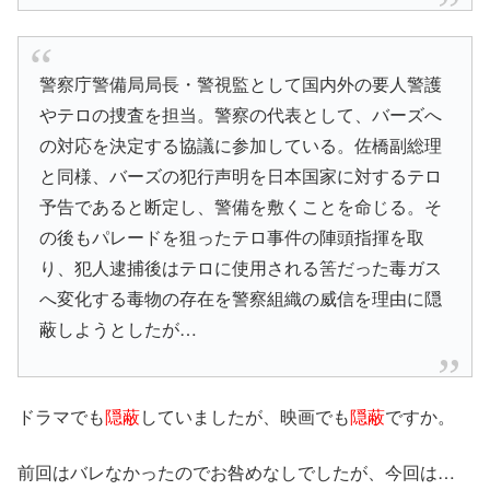
警察庁警備局局長・警視監
として国内外の要人警護
やテロの捜査を担当。警察の代表として、バーズへ
の対応を決定する協議に参加している。佐橋副総理
と同様、バーズの犯行声明を日本国家に対するテロ
予告であると断定し、警備を敷くことを命じる。そ
の後もパレードを狙ったテロ事件の陣頭指揮を取
り、犯人逮捕後はテロに使用される筈だった毒ガス
へ変化する毒物の存在を警察組織の威信を理由に隠
蔽しようとしたが…
ドラマでも
隠蔽
していましたが、映画でも
隠蔽
ですか。
前回はバレなかったのでお咎めなしでしたが、今回は…