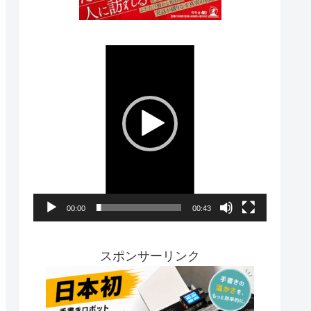
動
画
プ
レ
ー
ヤ
ー
00:00
00:43
スポンサーリンク