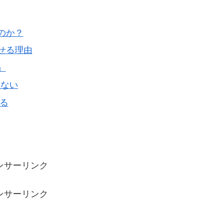
のか？
せる理由
」
わない
る
ンサーリンク
ンサーリンク