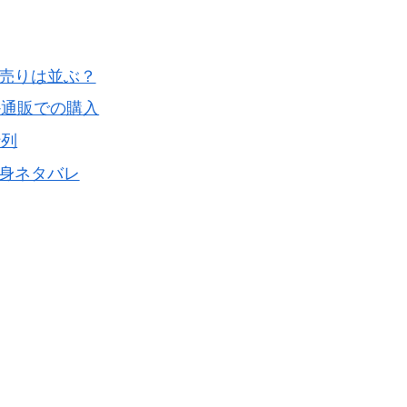
初売りは並ぶ？
か通販での購入
行列
中身ネタバレ