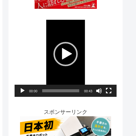
動
画
プ
レ
ー
ヤ
ー
00:00
00:43
スポンサーリンク