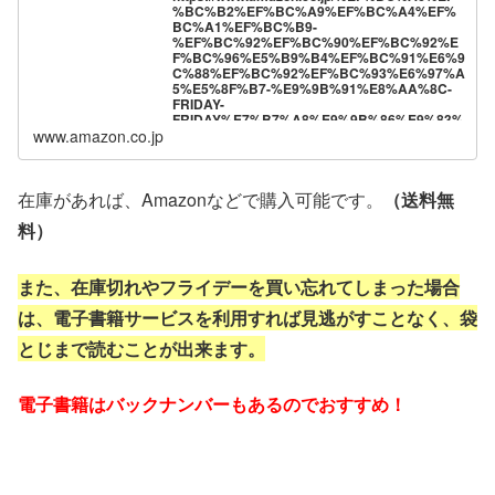
%BC%B2%EF%BC%A9%EF%BC%A4%EF%
BC%A1%EF%BC%B9-
%EF%BC%92%EF%BC%90%EF%BC%92%E
F%BC%96%E5%B9%B4%EF%BC%91%E6%9
C%88%EF%BC%92%EF%BC%93%E6%97%A
5%E5%8F%B7-%E9%9B%91%E8%AA%8C-
FRIDAY-
FRIDAY%E7%B7%A8%E9%9B%86%E9%83%
www.amazon.co.jp
A8-ebook/dp/B0G5PG5T54?
__mk_ja_JP=%E3%82%AB%E3%82%BF%E3
%82%AB%E3%83%8A&crid=4NXPBDUCZWA
Z&dib=eyJ2IjoiMSJ9.Pj4p7tvR0_jt5Z96i9kNRv
ctNqlWuw9TxPbiE_uyTt_uBrYxwWxwkl-
在庫があれば、Amazonなどで購入可能です。
（送料無
STmPB9YJ-EOlFOwUcnrx0-
y3stffuoxE1KcvRaEdiRYtbB40IpUdEcYLC5K
料）
Wf47dL_hRGLUBA1fPydhmrFl96wQbiSslXbro
yRU-
0400m7aSOvvc8ne6HCbZK6LmvbXYeMU109
また、在庫切れやフライデーを買い忘れてしまった場合
AV1_S1RLWXjw3KdMKWpw6KwjpaCZteJ310p
qdKhiBOTYXi5AcCBQ8Rvo9gKsTvIYxLnAFk4
は、電子書籍サービスを利用すれば見逃がすことなく、袋
Oa88YAeB6i3cUKnFERQjH3JiPbW071vXsl_o
u9E.qMJEfmU0PX5SFLFr9chQTtWrAkuHKuKz
とじまで読むことが出来ます。
yvvq9_yxye4&dib_tag=se&keywords=%E3%8
3%95%E3%83%A9%E3%82%A4%E3%83%87
%E3%83%BC&qid=1767817408&sprefix=%E3
%83%95%E3%83%A9%E3%82%A4%E3%83
電子書籍はバックナンバーもあるのでおすすめ！
%87%E3%83%BC%2Caps%2C338&sr=8-
1&linkCode=ll1&tag=hiro94-
22&linkId=47327e3a924f6c01793f953fef1a5d3
b&language=ja_JP&ref_=as_li_ss_tl