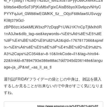
4I_FTjSBgTT4z8iyTN2sDt_lBvZx0a1SPyyOseOrMNxCZ6
bl9ts5e4BcrSoT3PjKxM5xFgixCAisB5byoXGv6pzvNHyC
PYYFqJurt_GW88lwEGMKK_5z__O0jcF68kfaw5USvvgy
KlI8j379Gcl-
zBPB0zc.k5ekMfLW3xzP7zDqqP1UWJ1K7nCpTjMxIh0R
1nA3Jiw&dib_tag=se&keywords=%E6%A6%8E%E5%8E
%9F%E4%BE%9D%E9%82%A3&qid=1767817366&spref
ix=%E6%A6%8E%E5%8E%9F%E4%BE%9D%E9%82%
A3%2Caps%2C354&sr=8-10&linkCode=ll1&tag=hiro94-
22&linkId=87894793e386e88ac7dd7045d236148e&langu
age=ja_JP&ref_=as_li_ss_tl
週刊誌FRIDAYフライデーの袋とじの中身は、雑誌を購入
するしか見ることが出来ないので中身がすごく気になりま
すね。
https://www.amazon.co.jp/%EF%BC%A6%EF