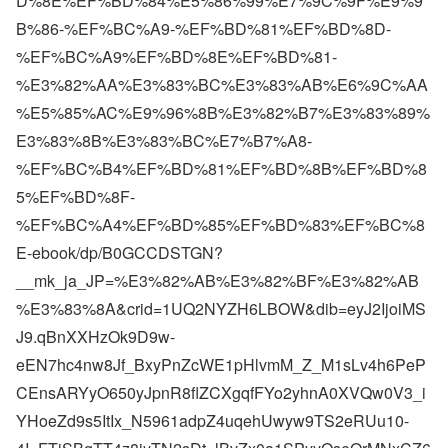
D%8E%EF%BD%84%E5%86%99%E7%9C%9F%E9%9
B%86-%EF%BC%A9-%EF%BD%81%EF%BD%8D-
%EF%BC%A9%EF%BD%8E%EF%BD%81-
%E3%82%AA%E3%83%BC%E3%83%AB%E6%9C%AA
%E5%85%AC%E9%96%8B%E3%82%B7%E3%83%89%
E3%83%8B%E3%83%BC%E7%B7%A8-
%EF%BC%B4%EF%BD%81%EF%BD%8B%EF%BD%8
5%EF%BD%8F-
%EF%BC%A4%EF%BD%85%EF%BD%83%EF%BC%8
E-ebook/dp/B0GCCDSTGN?
__mk_ja_JP=%E3%82%AB%E3%82%BF%E3%82%AB
%E3%83%8A&crid=1UQ2NYZH6LBOW&dib=eyJ2IjoiMS
J9.qBnXXHzOk9D9w-
eEN7hc4nw8Jf_BxyPnZcWE1pHlvmM_Z_M1sLv4h6PeP
CEnsARYyO650yJpnR8flZCXgqfFYo2yhnA0XVQw0V3_i
YHoeZd9s5ItIx_N5961adpZ4uqehUwyw9TS2eRUu10-