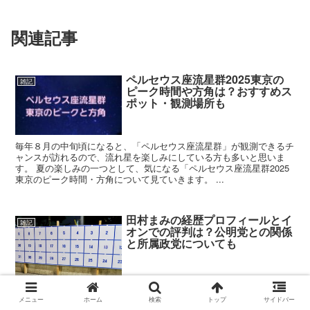
関連記事
ペルセウス座流星群2025東京の
雑記
ピーク時間や方角は？おすすめス
ポット・観測場所も
毎年８月の中旬頃になると、「ペルセウス座流星群」が観測できるチ
ャンスが訪れるので、流れ星を楽しみにしている方も多いと思いま
す。 夏の楽しみの一つとして、気になる「ペルセウス座流星群2025
東京のピーク時間・方角について見ていきます。 ...
田村まみの経歴プロフィールとイ
雑記
オンでの評判は？公明党との関係
と所属政党についても
第２５回参院選挙が７月２１日に即日投開票の予定で実施されます
メニュー
ホーム
検索
トップ
サイドバー
ね。 今回、比例区から立候補している田村まみさんはイオン出身と