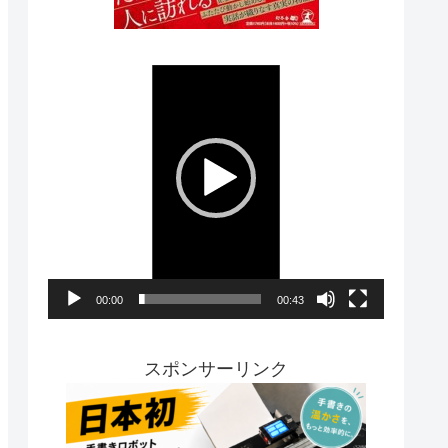
動
画
プ
レ
ー
ヤ
ー
00:00
00:43
スポンサーリンク