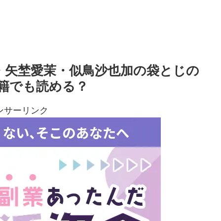
子・矢埜愛茉・似鳥沙也加の袋とじの
籍でも読める？
ンサーリンク