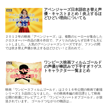
アベンジャーズ日本語吹き替え声
映画
優・キャストまとめ！炎上するほ
どひどい理由についても
２０１２年の映画「アベンジャーズ」は、複数のヒーローが集合した
クロスオーバー作品の第６作目で、アメリカのみならず日本でも大ヒ
ットしました。 人気のアベンジャーズシリーズですが、ファンの間
では吹き替え声優が炎上するほどひどい！と言われて...
ワンピース映画フィルムゴールド
映画
の声優が棒読みで下手すぎ？ゲス
トキャラクター一覧まとめ
映画「ワンピースフィルムゴールド」は２０１６年公開の映画で劇場
シリーズ１３品目になりました。 その映画本編の前日譚として映画
公開の前週にテレビアニメで「ワンピースハートオブゴールド」が放
送されています。 ゴールドつながりの物語は...