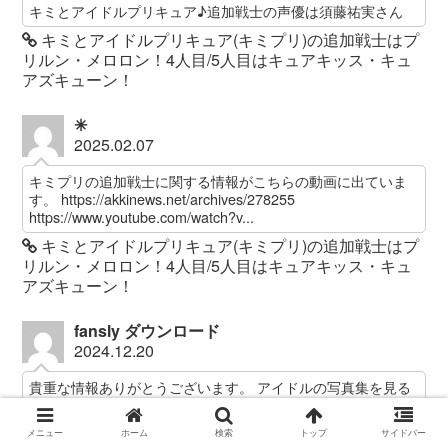
キミとアイドルプリキュア♪追加戦士の声優は須藤祐実さん
キミとアイドルプリキュア(キミプリ)の追加戦士はプ
リルン・メロロン！4人目/5人目はキュアキッス・キュ
アズキューン！
✳︎
2025.02.07
キミプリの追加戦士に関する情報がこちらの動画に出ていま
す。 https://akkinews.net/archives/278255
https://www.youtube.com/watch?v...
キミとアイドルプリキュア(キミプリ)の追加戦士はプ
リルン・メロロン！4人目/5人目はキュアキッス・キュ
アズキューン！
fansly ダウンロード
2024.12.20
貴重な情報ありがとうございます。 アイドルの写真集を見る
のが大好きです。
FRIDAYフライデー奈月セナの袋とじの中身を無料で
メニュー
ホーム
検索
トップ
サイドバー