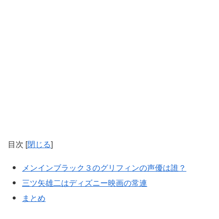
目次
[
閉じる
]
メンインブラック３のグリフィンの声優は誰？
三ツ矢雄二はディズニー映画の常連
まとめ