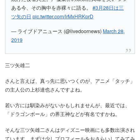
ある今、その胸中を赤裸々に語る。
#3月28日は三
ツ矢の日
pic.twitter.com/lrMxHRKprD
— ライブドアニュース (@livedoornews)
March 28,
2019
三ツ矢雄二
さんと言えば、真っ先に思いつくのが、アニメ
「タッチ」
の主人公の上杉達也さんですよね。
若い方には馴染みがないかもしれませんが、最近では、
「ドラゴンボール」
の界王神などが有名ですかね。
そんな
三ツ矢雄二
さんは
ディズニー映画
にも多数出演され
ています。まずは少しプロフィールをおさらいしてみてみ