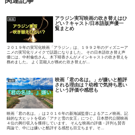
アラジン実写映画の吹き替えはひ
映画
どい？キャスト/日本語版声優一
覧まとめ
２０１９年の実写化映画「アラジン」は、１９９２年のディズニーア
ニメの実写化リメイクで話題になりました。 その日本語吹き替え声
優には、中村倫也さん、木下晴香さんがメインキャストの吹き替えを
務めました。 よく芸能人が務めた吹き替えが...
映画「君の名は。」が嫌いと酷評
映画
される理由は？幼稚で気持ち悪い
という評価や感想も
映画「君の名は。」は２０１６年の新海誠監督によるアニメ映画。記
録的な大ヒットを収め「アナと雪の女王」につぐ、日本歴代公開映画
４位の興行収入を獲得しています。 そんな映画の評価・評判も賛否
両論で、中には嫌いと酷評する感想も目立ちます。そ...