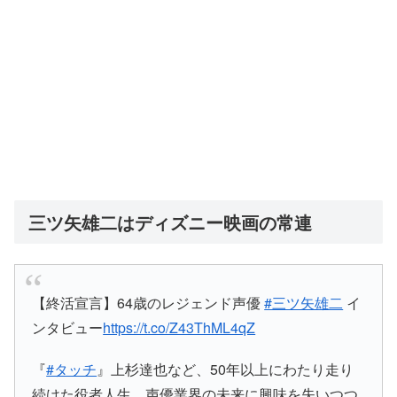
三ツ矢雄二はディズニー映画の常連
【終活宣言】64歳のレジェンド声優
#三ツ矢雄二
イ
ンタビュー
https://t.co/Z43ThML4qZ
『
#タッチ
』上杉達也など、50年以上にわたり走り
続けた役者人生。声優業界の未来に興味を失いつつ