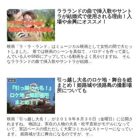
ララランドの曲で挿入歌やサント
映画
ラが結婚式で使用される理由！入
場や余興にオススメ！
映画「ラ・ラ・ランド」はミュージカル映画として女性の間で大ヒッ
トしました。 巷では映画のシーンを真似て、パロディを作って楽し
んでいる人やSNSにアップしている動画をよく見かけますね。 そん
なララランドの曲で挿入歌やサントラが結婚...
引っ越し大名のロケ地・舞台を総
映画
まとめ！姫路城や淡路島の撮影場
所についても
映画「引っ越し大名！」が２０１９年８月３０日（金曜日）に公開さ
れますね。 物語は、実在の人物の大名・松平直矩がモデルになって
いて、実話ベースの慌ただしく大変コミカルなストーリーになってい
ます。 姫路城が主に舞台になるのですが、そ...