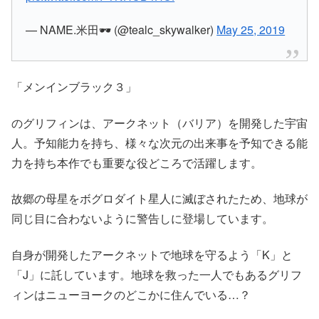
— NAME.米田🕶️ (@tealc_skywalker)
May 25, 2019
「メンインブラック３」
の
グリフィン
は、アークネット（バリア）を開発した宇宙
人。予知能力を持ち、様々な次元の出来事を予知できる能
力を持ち本作でも重要な役どころで活躍します。
故郷の母星をボグロダイト星人に滅ぼされたため、地球が
同じ目に合わないように警告しに登場しています。
自身が開発したアークネットで地球を守るよう「K」と
「J」に託しています。地球を救った一人でもある
グリフ
ィン
はニューヨークのどこかに住んでいる…？