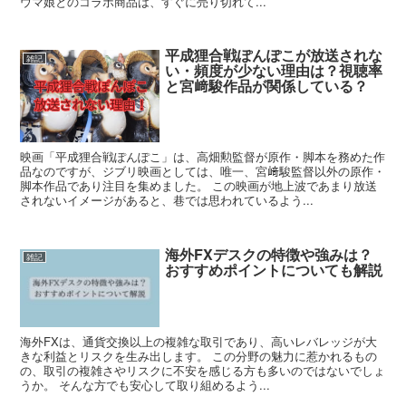
ウマ娘とのコラボ商品は、すぐに売り切れて...
平成狸合戦ぽんぽこが放送されな
雑記
い・頻度が少ない理由は？視聴率
と宮﨑駿作品が関係している？
映画「平成狸合戦ぽんぽこ」は、高畑勲監督が原作・脚本を務めた作
品なのですが、ジブリ映画としては、唯一、宮﨑駿監督以外の原作・
脚本作品であり注目を集めました。 この映画が地上波であまり放送
されないイメージがあると、巷では思われているよう...
海外FXデスクの特徴や強みは？
雑記
おすすめポイントについても解説
海外FXは、通貨交換以上の複雑な取引であり、高いレバレッジが大
きな利益とリスクを生み出します。 この分野の魅力に惹かれるもの
の、取引の複雑さやリスクに不安を感じる方も多いのではないでしょ
うか。 そんな方でも安心して取り組めるよう...