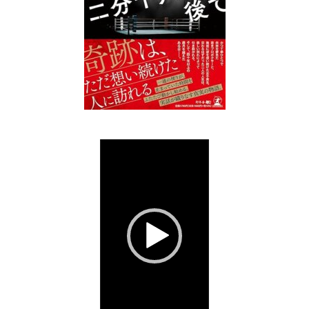
動
画
プ
レ
ー
ヤ
ー