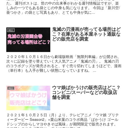
た。 週刊ポストは、世の中の出来事がわかる週刊情報誌ですが、楽
しみの一つでもある袋とじの中身も気になります。 今回は「新川空/
葵つかさ」の袋とじ写真もあり、とても中身が気に...
鬼滅の刃漫画が売ってる場所はど
雑記
こ？在庫がある本屋ネット通販な
どの販売店を調査
２０２０年１０月１６日から劇場版映画「無限列車編」が公開され、
次々に記録を塗り替えていく大人気アニメ「鬼滅の刃」。 鬼滅の刃
のコラボグッズが発売されると、すぐ売り切れてしまうほどで、漫画
（単行本）も入手が難しい状態になっていますね。 ...
ウマ娘ばかうけの販売店はどこ？
雑記
コンビニ/スーパーなどの取扱店
舗を調査
２０２１年１０月２５日（月）より、テレビアニメ「ウマ娘 プリテ
ィーダービー Season2」×栗山米菓のコラボ商品「ぱかうけ ゴール
ドシップのからしマヨやきそば風味」が期間限定で販売されます。