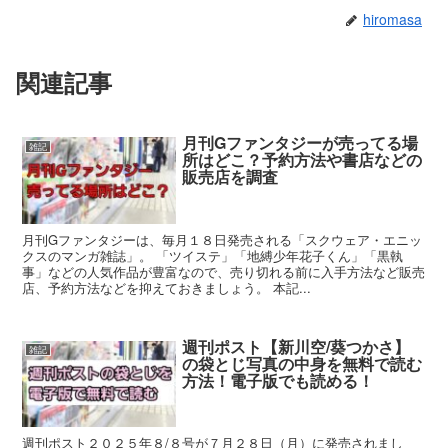
hiromasa
関連記事
月刊Gファンタジーが売ってる場
雑記
所はどこ？予約方法や書店などの
販売店を調査
月刊Gファンタジーは、毎月１８日発売される「スクウェア・エニッ
クスのマンガ雑誌」。 「ツイステ」「地縛少年花子くん」「黒執
事」などの人気作品が豊富なので、売り切れる前に入手方法など販売
店、予約方法などを抑えておきましょう。 本記...
週刊ポスト【新川空/葵つかさ】
雑記
の袋とじ写真の中身を無料で読む
方法！電子版でも読める！
週刊ポスト２０２５年８/８号が７月２８日（月）に発売されまし