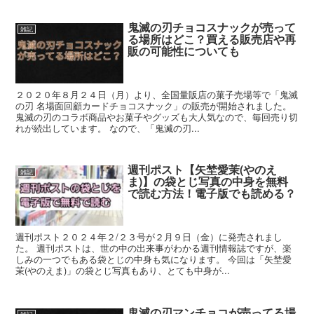
鬼滅の刃チョコスナックが売って
雑記
る場所はどこ？買える販売店や再
販の可能性についても
２０２０年８月２４日（月）より、全国量販店の菓子売場等で「鬼滅
の刃 名場面回顧カードチョコスナック」の販売が開始されました。
鬼滅の刃のコラボ商品やお菓子やグッズも大人気なので、毎回売り切
れが続出しています。 なので、「鬼滅の刃...
週刊ポスト【矢埜愛茉(やのえ
雑記
ま)】の袋とじ写真の中身を無料
で読む方法！電子版でも読める？
週刊ポスト２０２４年２/２３号が２月９日（金）に発売されまし
た。 週刊ポストは、世の中の出来事がわかる週刊情報誌ですが、楽
しみの一つでもある袋とじの中身も気になります。 今回は「矢埜愛
茉(やのえま)」の袋とじ写真もあり、とても中身が...
鬼滅の刃マンチョコが売ってる場