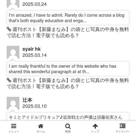
2025.03.24
I'm amazed, I have to admit. Rarely do I come across a blog
that's both equally educative and enga...
週刊ポスト【新藤まなみ】の袋とじ写真の中身を無料
で読む方法！電子版でも読める？
syair hk
2025.03.14
I am really thankful to the owner of this website who has
shared this wonderful paragraph at at th...
週刊ポスト【新藤まなみ】の袋とじ写真の中身を無料
で読む方法！電子版でも読める？
辻本
2025.03.10
キミとアイドルプリキュア♪追加戦士の声優は須藤祐実さん
キミとアイドルプリキュア(キミプリ)の追加戦士はプ
リルン・メロロン！4人目/5人目はキュアキッス・キュ
メニュー
ホーム
検索
トップ
サイドバー