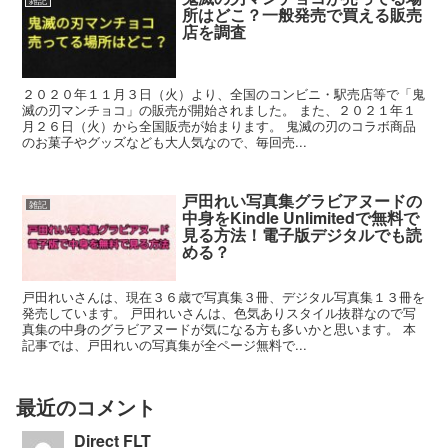
雑記
所はどこ？一般発売で買える販売
店を調査
２０２０年１１月３日（火）より、全国のコンビニ・駅売店等で「鬼
滅の刃マンチョコ」の販売が開始されました。 また、２０２１年１
月２６日（火）から全国販売が始まります。 鬼滅の刃のコラボ商品
のお菓子やグッズなども大人気なので、毎回売...
戸田れい写真集グラビアヌードの
雑記
中身をKindle Unlimitedで無料で
見る方法！電子版デジタルでも読
める？
戸田れいさんは、現在３６歳で写真集３冊、デジタル写真集１３冊を
発売しています。 戸田れいさんは、色気ありスタイル抜群なので写
真集の中身のグラビアヌードが気になる方も多いかと思います。 本
記事では、戸田れいの写真集が全ページ無料で...
最近のコメント
Direct FLT