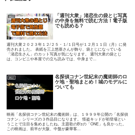
「週刊大衆」渚恋生の袋とじ写真
雑記
の中身を無料で読む方法！電子版
でも読める？
週刊大衆２０２３年１２/２５・１/１日号が１２月１１日（月）に発
売されました。 表紙を三上悠亜さんが飾り、袋とじになっている
「渚恋生さん」のカット写真が気になります。 週刊大衆の袋とじ
は、コンビニや本屋での立ち読みでは、中身まで...
名探偵コナン世紀末の魔術師のロ
雑記
ケ地・聖地まとめ！城のモデルに
ついても
映画「名探偵コナン世紀末の魔術師」は、１９９９年公開の「名探偵
コナン」シリーズの３作品目になります。 怪盗キッドが初登場とい
うことで注目を集めましたね。主題歌のB'zの「ONE」も良かった。
この映画は、前半が大阪、中盤が豪華客...