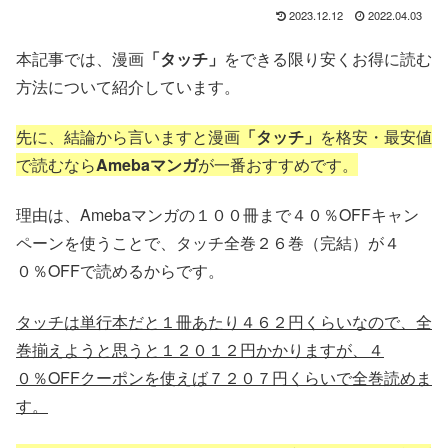
2023.12.12
2022.04.03
本記事では、漫画
「タッチ」
をできる限り安くお得に読む
方法
について紹介しています。
先に、結論から言いますと漫画
「タッチ」
を格安・最安値
で
読むなら
Amebaマンガ
が一番おすすめです。
理由は、Amebaマンガの１００冊まで４０％OFFキャン
ペーンを使うことで、タッチ全巻２６
巻（完結）が４
０％OFFで読めるからです。
タッチは単行本だと１冊あたり４６２円くらいなので、全
巻揃えようと思うと１２０１２円かかりますが、４
０％OFFクーポンを使えば７２０７円くらいで全巻読めま
す。