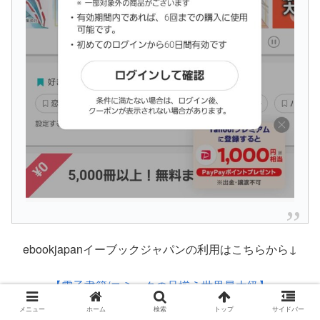
ebookjapanイーブックジャパンの利用はこちらから↓
【電子書籍/コミックの品揃え世界最大級】
eBookJapan（イーブックジャパン）
メニュー
ホーム
検索
トップ
サイドバー