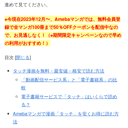
進めて見てください。
※今現在2023年12月〜、Amebaマンガでは、無料会員登
録で全マンガ100冊まで50％OFFクーポンを配信中なの
で、お見逃しなく！（※期間限定キャンペーンなので早め
の利用がおすすめ！）
目次
[
閉じる
]
タッチ漫画を無料・最安値・格安で読む方法
「動画配信サービス系」と「電子書籍系」の比
較
電子書籍サービスで「タッチ」はいくらで読め
る？
Amebaマンガで漫画「タッチ」を安くお得に読む方
法