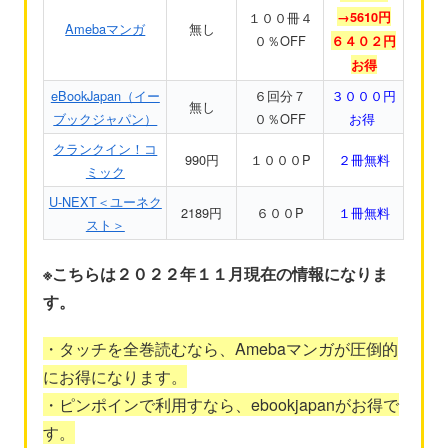
１００冊４
→5610円
Amebaマンガ
無し
０％OFF
６４０２円
お得
eBookJapan（イー
６回分７
３０００円
無し
ブックジャパン）
０％OFF
お得
クランクイン！コ
990円
１０００P
２冊無料
ミック
U-NEXT＜ユーネク
2189円
６００P
１冊無料
スト＞
※こちらは２０２２年１１
月現在の情報になりま
す。
・タッチを全巻読むなら、Amebaマンガが圧倒的
にお得になります。
・ピンポインで利用すなら、ebookjapanがお得で
す。